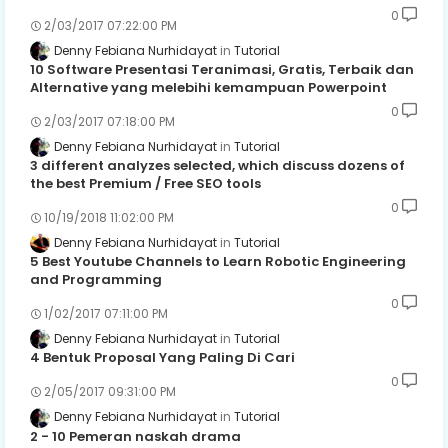
0
2/03/2017 07:22:00 PM
Denny Febiana Nurhidayat
Tutorial
10 Software Presentasi Teranimasi, Gratis, Terbaik dan
Alternative yang melebihi kemampuan Powerpoint
0
2/03/2017 07:18:00 PM
Denny Febiana Nurhidayat
Tutorial
3 different analyzes selected, which discuss dozens of
the best Premium / Free SEO tools
0
10/19/2018 11:02:00 PM
Denny Febiana Nurhidayat
Tutorial
5 Best Youtube Channels to Learn Robotic Engineering
and Programming
0
1/02/2017 07:11:00 PM
Denny Febiana Nurhidayat
Tutorial
4 Bentuk Proposal Yang Paling Di Cari
0
2/05/2017 09:31:00 PM
Denny Febiana Nurhidayat
Tutorial
2 - 10 Pemeran naskah drama