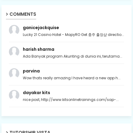
COMMENTS
ganicejackquise
Lucky 21 Casino Hotel - MapyRO Get 충주 출장샵 directio...
harish sharma
Ada Banyak program Akunting di dunia ini, terutama...
parvina
Wow thats really amazing I have heard a new app h...
dayakar kits
nice post, http://www.kitsonlinetrainings.com/sap-...
TUTORSHIP VISTA