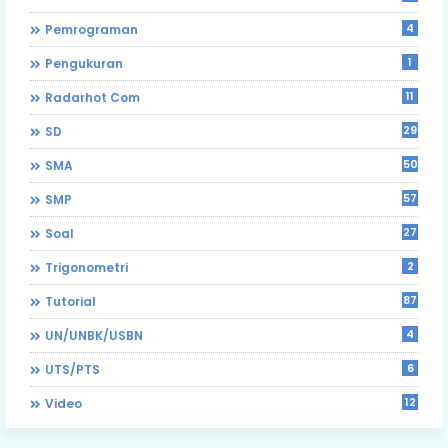
4
Pemrograman
1
Pengukuran
11
Radarhot Com
29
SD
50
SMA
57
SMP
27
Soal
2
Trigonometri
87
Tutorial
4
UN/UNBK/USBN
6
UTS/PTS
12
Video