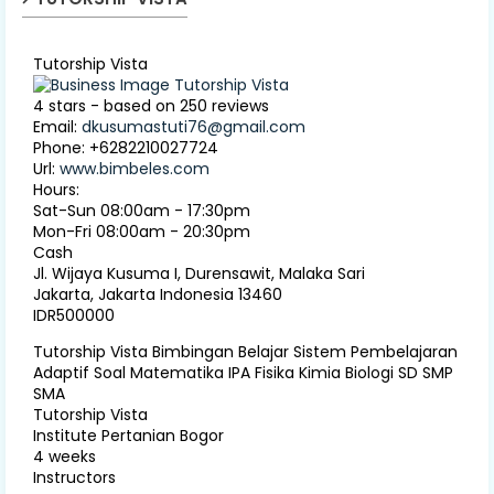
Tutorship Vista
4
stars - based on
250
reviews
Email:
dkusumastuti76@gmail.com
Phone:
+6282210027724
Url:
www.bimbeles.com
Hours:
Sat-Sun 08:00am - 17:30pm
Mon-Fri 08:00am - 20:30pm
Cash
Jl. Wijaya Kusuma I, Durensawit, Malaka Sari
Jakarta
,
Jakarta Indonesia
13460
IDR500000
Tutorship Vista Bimbingan Belajar Sistem Pembelajaran
Adaptif Soal Matematika IPA Fisika Kimia Biologi SD SMP
SMA
Tutorship Vista
Institute Pertanian Bogor
4 weeks
Instructors