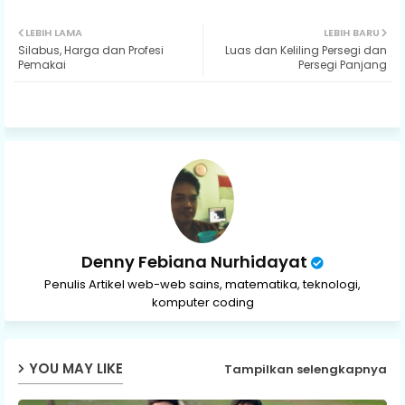
Twit
Wh
LEBIH LAMA
LEBIH BARU
Silabus, Harga dan Profesi
Luas dan Keliling Persegi dan
ter
ats
Pemakai
Persegi Panjang
ap
p
Denny Febiana Nurhidayat
Penulis Artikel web-web sains, matematika, teknologi,
komputer coding
YOU MAY LIKE
Tampilkan selengkapnya