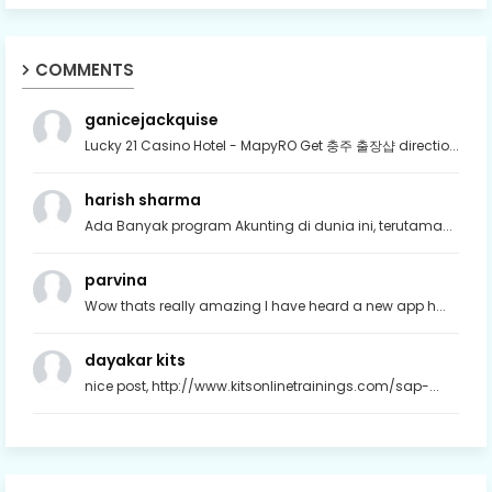
COMMENTS
ganicejackquise
Lucky 21 Casino Hotel - MapyRO Get 충주 출장샵 directio...
harish sharma
Ada Banyak program Akunting di dunia ini, terutama...
parvina
Wow thats really amazing I have heard a new app h...
dayakar kits
nice post, http://www.kitsonlinetrainings.com/sap-...