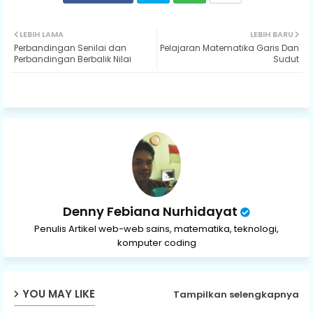
Twit
Wh
LEBIH LAMA
LEBIH BARU
Perbandingan Senilai dan
Pelajaran Matematika Garis Dan
ter
ats
Perbandingan Berbalik Nilai
Sudut
ap
p
Denny Febiana Nurhidayat
Penulis Artikel web-web sains, matematika, teknologi,
komputer coding
YOU MAY LIKE
Tampilkan selengkapnya