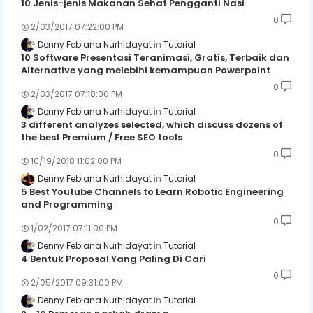
10 Jenis-jenis Makanan Sehat Pengganti Nasi
0
2/03/2017 07:22:00 PM
Denny Febiana Nurhidayat
Tutorial
10 Software Presentasi Teranimasi, Gratis, Terbaik dan
Alternative yang melebihi kemampuan Powerpoint
0
2/03/2017 07:18:00 PM
Denny Febiana Nurhidayat
Tutorial
3 different analyzes selected, which discuss dozens of
the best Premium / Free SEO tools
0
10/19/2018 11:02:00 PM
Denny Febiana Nurhidayat
Tutorial
5 Best Youtube Channels to Learn Robotic Engineering
and Programming
0
1/02/2017 07:11:00 PM
Denny Febiana Nurhidayat
Tutorial
4 Bentuk Proposal Yang Paling Di Cari
0
2/05/2017 09:31:00 PM
Denny Febiana Nurhidayat
Tutorial