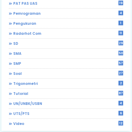
19
PAT PAS UAS
4
Pemrograman
1
Pengukuran
11
Radarhot Com
29
SD
50
SMA
57
SMP
27
Soal
2
Trigonometri
87
Tutorial
4
UN/UNBK/USBN
6
UTS/PTS
12
Video