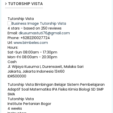
TUTORSHIP VISTA
Tutorship Vista
4
stars - based on
250
reviews
Email:
dkusumastuti76@gmail.com
Phone:
+6282210027724
Url:
www.bimbeles.com
Hours:
Sat-Sun 08:00am - 17:30pm
Mon-Fri 08:00am - 20:30pm
Cash
Jl. Wijaya Kusuma I, Durensawit, Malaka Sari
Jakarta
,
Jakarta Indonesia
13460
IDR500000
Tutorship Vista Bimbingan Belajar Sistem Pembelajaran
Adaptif Soal Matematika IPA Fisika Kimia Biologi SD SMP
SMA
Tutorship Vista
Institute Pertanian Bogor
4 weeks