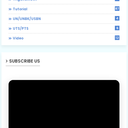
87
Tutorial
4
UN/UNBK/USBN
6
UTS/PTS
12
Video
SUBSCRIBE US