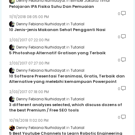
Denny Febiana Nurhidayat
Bimbel Jakarta Timur
Pelajaran IPA Fisika Suhu Dan Pemuaian
0
11/11/2018 08:05:00 PM
Denny Febiana Nurhidayat
Tutorial
10 Jenis-jenis Makanan Sehat Pengganti Nasi
0
2/03/2017 07:22:00 PM
Denny Febiana Nurhidayat
Tutorial
5 Photoshop Alternatif Gratisan yang Terbaik
0
2/03/2017 07:27:00 PM
Denny Febiana Nurhidayat
Tutorial
10 Software Presentasi Teranimasi, Gratis, Terbaik dan
Alternative yang melebihi kemampuan Powerpoint
0
2/03/2017 07:18:00 PM
Denny Febiana Nurhidayat
Tutorial
3 different analyzes selected, which discuss dozens of
the best Premium / Free SEO tools
0
10/19/2018 11:02:00 PM
Denny Febiana Nurhidayat
Tutorial
5 Best Youtube Channels to Learn Robotic Engineering