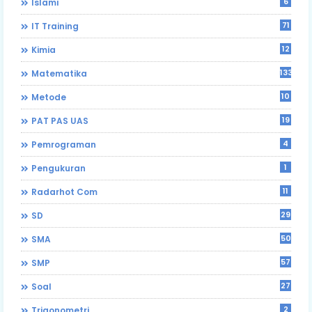
6
Islami
71
IT Training
12
Kimia
133
Matematika
10
Metode
19
PAT PAS UAS
4
Pemrograman
1
Pengukuran
11
Radarhot Com
29
SD
50
SMA
57
SMP
27
Soal
2
Trigonometri