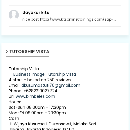
dayakar kits
nice post, http://www.kitsonlinetrainings.com/sap-...
TUTORSHIP VISTA
Tutorship Vista
4
stars - based on
250
reviews
Email:
dkusumastuti76@gmail.com
Phone:
+6282210027724
Url:
www.bimbeles.com
Hours:
Sat-Sun 08:00am - 17:30pm
Mon-Fri 08:00am - 20:30pm
Cash
Jl. Wijaya Kusuma I, Durensawit, Malaka Sari
Jakarta
,
Jakarta Indonesia
13460