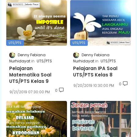
UTS/PTS
UTS/PTS
Denny Febiana
Denny Febiana
Nurhidayat
UTS/PTS
Nurhidayat
UTS/PTS
Pelajaran
Pelajaran IPA Soal
Matematika Soal
UTS/PTS Kelas 8
UTS/PTS Kelas 9
0
9/20/2019 10:30:00 PM
0
9/21/2019 07:30:00 PM