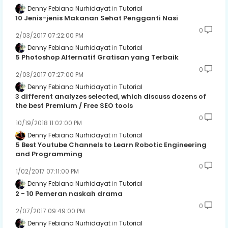
Denny Febiana Nurhidayat
Tutorial
10 Jenis-jenis Makanan Sehat Pengganti Nasi
0
2/03/2017 07:22:00 PM
Denny Febiana Nurhidayat
Tutorial
5 Photoshop Alternatif Gratisan yang Terbaik
0
2/03/2017 07:27:00 PM
Denny Febiana Nurhidayat
Tutorial
3 different analyzes selected, which discuss dozens of
the best Premium / Free SEO tools
0
10/19/2018 11:02:00 PM
Denny Febiana Nurhidayat
Tutorial
5 Best Youtube Channels to Learn Robotic Engineering
and Programming
0
1/02/2017 07:11:00 PM
Denny Febiana Nurhidayat
Tutorial
2 - 10 Pemeran naskah drama
0
2/07/2017 09:49:00 PM
Denny Febiana Nurhidayat
Tutorial