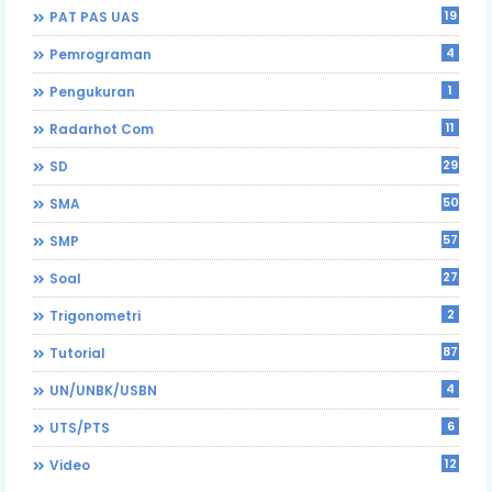
19
PAT PAS UAS
4
Pemrograman
1
Pengukuran
11
Radarhot Com
29
SD
50
SMA
57
SMP
27
Soal
2
Trigonometri
87
Tutorial
4
UN/UNBK/USBN
6
UTS/PTS
12
Video