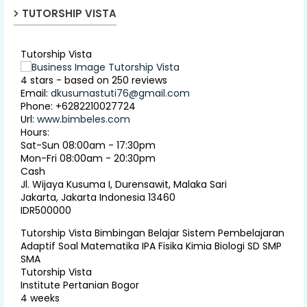
TUTORSHIP VISTA
Tutorship Vista
4
stars - based on
250
reviews
Email:
dkusumastuti76@gmail.com
Phone:
+6282210027724
Url:
www.bimbeles.com
Hours:
Sat-Sun 08:00am - 17:30pm
Mon-Fri 08:00am - 20:30pm
Cash
Jl. Wijaya Kusuma I, Durensawit, Malaka Sari
Jakarta
,
Jakarta Indonesia
13460
IDR500000
Tutorship Vista Bimbingan Belajar Sistem Pembelajaran
Adaptif Soal Matematika IPA Fisika Kimia Biologi SD SMP
SMA
Tutorship Vista
Institute Pertanian Bogor
4 weeks