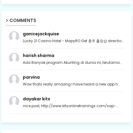
COMMENTS
ganicejackquise
Lucky 21 Casino Hotel - MapyRO Get 충주 출장샵 directio...
harish sharma
Ada Banyak program Akunting di dunia ini, terutama...
parvina
Wow thats really amazing I have heard a new app h...
dayakar kits
nice post, http://www.kitsonlinetrainings.com/sap-...