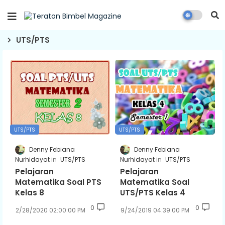
UTS/PTS
UTS/PTS
UTS/PTS
Denny Febiana
Denny Febiana
Nurhidayat
UTS/PTS
Nurhidayat
UTS/PTS
Pelajaran
Pelajaran
Matematika Soal PTS
Matematika Soal
Kelas 8
UTS/PTS Kelas 4
0
0
2/28/2020 02:00:00 PM
9/24/2019 04:39:00 PM