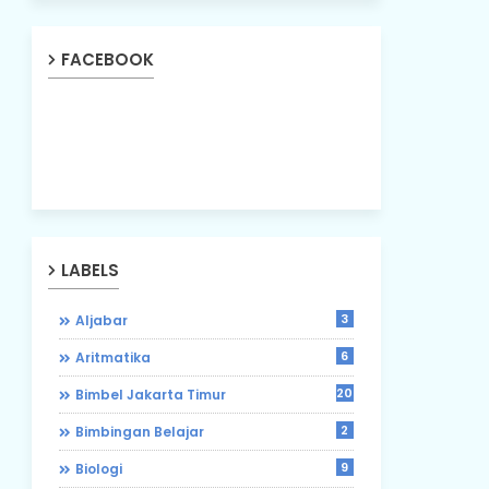
FACEBOOK
LABELS
3
Aljabar
6
Aritmatika
203
Bimbel Jakarta Timur
2
Bimbingan Belajar
9
Biologi