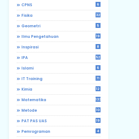
6
CPNS
32
Fisika
5
Geometri
19
Ilmu Pengetahuan
8
Inspirasi
52
IPA
6
Islami
71
IT Training
12
Kimia
133
Matematika
10
Metode
19
PAT PAS UAS
4
Pemrograman