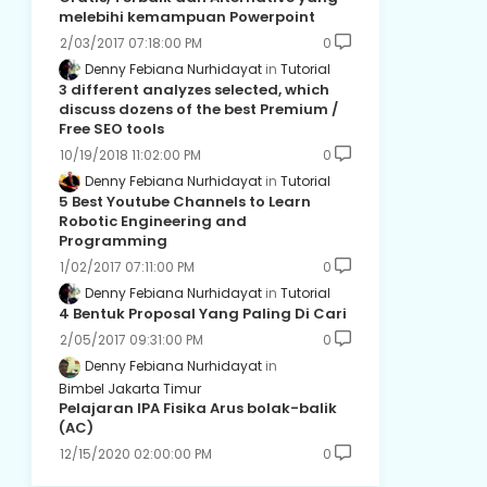
melebihi kemampuan Powerpoint
2/03/2017 07:18:00 PM
0
Denny Febiana Nurhidayat
Tutorial
3 different analyzes selected, which
discuss dozens of the best Premium /
Free SEO tools
10/19/2018 11:02:00 PM
0
Denny Febiana Nurhidayat
Tutorial
5 Best Youtube Channels to Learn
Robotic Engineering and
Programming
1/02/2017 07:11:00 PM
0
Denny Febiana Nurhidayat
Tutorial
4 Bentuk Proposal Yang Paling Di Cari
2/05/2017 09:31:00 PM
0
Denny Febiana Nurhidayat
Bimbel Jakarta Timur
Pelajaran IPA Fisika Arus bolak-balik
(AC)
12/15/2020 02:00:00 PM
0