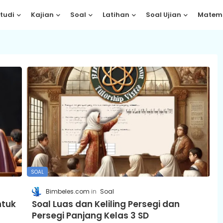
tudi
Kajian
Soal
Latihan
Soal Ujian
Matem
SOAL
Bimbeles.com
Soal
ntuk
Soal Luas dan Keliling Persegi dan
Persegi Panjang Kelas 3 SD