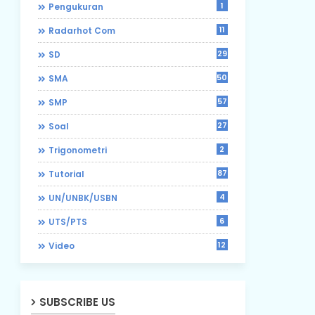
1
Pengukuran
11
Radarhot Com
29
SD
50
SMA
57
SMP
27
Soal
2
Trigonometri
87
Tutorial
4
UN/UNBK/USBN
6
UTS/PTS
12
Video
SUBSCRIBE US