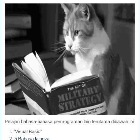
Pelajari bahasa-bahasa pemrograman lain terutama dibawah ini
"Visual Basic"
5 Bahasa lainnya