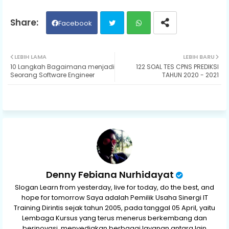
Facebook
Twit
Wh
LEBIH LAMA
LEBIH BARU
10 Langkah Bagaimana menjadi
122 SOAL TES CPNS PREDIKSI
ter
ats
Seorang Software Engineer
TAHUN 2020 - 2021
ap
p
Denny Febiana Nurhidayat
Slogan Learn from yesterday, live for today, do the best, and
hope for tomorrow Saya adalah Pemilik Usaha Sinergi IT
Training Dirintis sejak tahun 2005, pada tanggal 05 April, yaitu
Lembaga Kursus yang terus menerus berkembang dan
berinovasi, menyediakan berbagai layanan antara lain