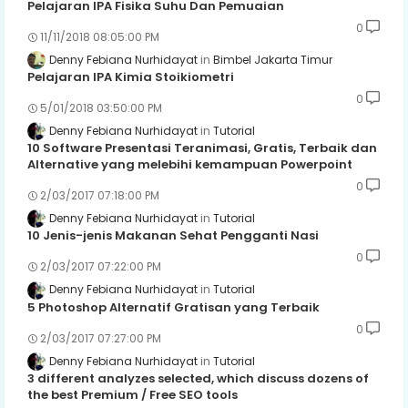
Pelajaran IPA Fisika Suhu Dan Pemuaian
0
11/11/2018 08:05:00 PM
Denny Febiana Nurhidayat
Bimbel Jakarta Timur
Pelajaran IPA Kimia Stoikiometri
0
5/01/2018 03:50:00 PM
Denny Febiana Nurhidayat
Tutorial
10 Software Presentasi Teranimasi, Gratis, Terbaik dan
Alternative yang melebihi kemampuan Powerpoint
0
2/03/2017 07:18:00 PM
Denny Febiana Nurhidayat
Tutorial
10 Jenis-jenis Makanan Sehat Pengganti Nasi
0
2/03/2017 07:22:00 PM
Denny Febiana Nurhidayat
Tutorial
5 Photoshop Alternatif Gratisan yang Terbaik
0
2/03/2017 07:27:00 PM
Denny Febiana Nurhidayat
Tutorial
3 different analyzes selected, which discuss dozens of
the best Premium / Free SEO tools