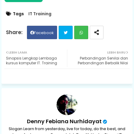
Tags
IT Training
Facebook
Twit
Wh
LEBIH LAMA
LEBIH BARU
Sinopsis Lengkap Lembaga
Perbandingan Senilai dan
ter
ats
kursus komputer IT. Training
Perbandingan Berbalik Nilai
ap
p
Denny Febiana Nurhidayat
Slogan Learn from yesterday, live for today, do the best, and