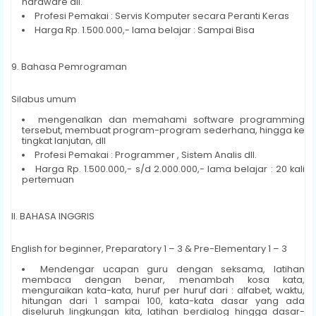
hardware dll.
Profesi Pemakai : Servis Komputer secara Peranti Keras
Harga Rp. 1.500.000,- lama belajar : Sampai Bisa
9. Bahasa Pemrograman
Silabus umum
mengenalkan dan memahami software programming
tersebut, membuat program-program sederhana, hingga ke
tingkat lanjutan, dll
Profesi Pemakai : Programmer , Sistem Analis dll.
Harga Rp. 1.500.000,- s/d 2.000.000,- lama belajar : 20 kali
pertemuan
II. BAHASA INGGRIS
English for beginner, Preparatory 1 – 3 & Pre-Elementary 1 – 3
Mendengar ucapan guru dengan seksama, latihan
membaca dengan benar, menambah kosa kata,
menguraikan kata-kata, huruf per huruf dari : alfabet, waktu,
hitungan dari 1 sampai 100, kata-kata dasar yang ada
diseluruh lingkungan kita, latihan berdialog hingga dasar-