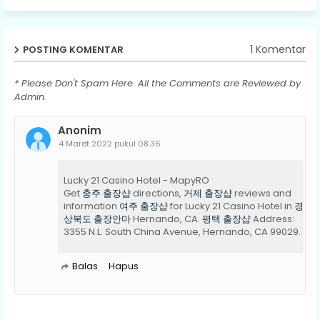
1 Komentar
POSTING KOMENTAR
* Please Don't Spam Here. All the Comments are Reviewed by
Admin.
Anonim
4 Maret 2022 pukul 08.36
Lucky 21 Casino Hotel - MapyRO
Get
충주 출장샵
directions,
거제 출장샵
reviews and
information
여주 출장샵
for Lucky 21 Casino Hotel in
경
상북도 출장안마
Hernando, CA.
평택 출장샵
Address:
3355 N.L. South China Avenue, Hernando, CA 99029.
Balas
Hapus