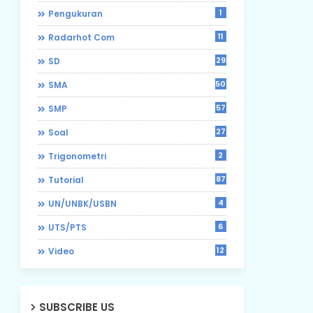
1
Pengukuran
11
Radarhot Com
29
SD
50
SMA
57
SMP
27
Soal
2
Trigonometri
87
Tutorial
4
UN/UNBK/USBN
6
UTS/PTS
12
Video
SUBSCRIBE US