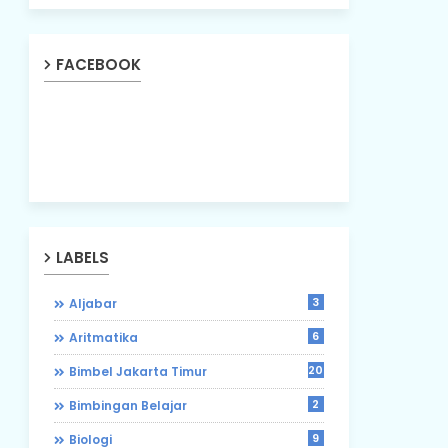
FACEBOOK
LABELS
3
Aljabar
6
Aritmatika
203
Bimbel Jakarta Timur
2
Bimbingan Belajar
9
Biologi