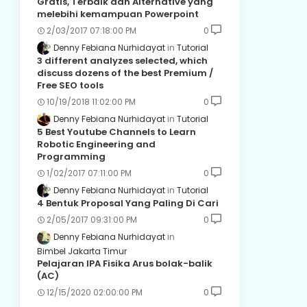
Gratis, Terbaik dan Alternative yang
melebihi kemampuan Powerpoint
2/03/2017 07:18:00 PM
0
Denny Febiana Nurhidayat
Tutorial
3 different analyzes selected, which
discuss dozens of the best Premium /
Free SEO tools
10/19/2018 11:02:00 PM
0
Denny Febiana Nurhidayat
Tutorial
5 Best Youtube Channels to Learn
Robotic Engineering and
Programming
1/02/2017 07:11:00 PM
0
Denny Febiana Nurhidayat
Tutorial
4 Bentuk Proposal Yang Paling Di Cari
2/05/2017 09:31:00 PM
0
Denny Febiana Nurhidayat
Bimbel Jakarta Timur
Pelajaran IPA Fisika Arus bolak-balik
(AC)
12/15/2020 02:00:00 PM
0