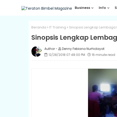
Business
Info
S
Beranda
IT Training
Sinopsis Lengkap Lembaga ku
Sinopsis Lengkap Lembaga
Denny Febiana Nurhidayat
12/28/2018 07:48:00 PM
16 minute read