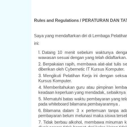
Rules and Regulations / PERATURAN DAN TA
Saya yang mendaftarkan diri di Lembaga Pelatihan 
ini:
Datang 10 menit sebelum waktunya denga
wawasan sesuai dengan yang telah didaftarkan
Berpakaian rapih, membawa alat-alat tuli
diberikan oleh Cybernetic IT Kursus Komputer.
Mengikuti Pelatihan Kerja ini dengan seks
Kursus Komputer.
Memberitahukan guru atau pimpinan lembag
keadaan keperluan yang mendadak, sebaiknya 
Mematuhi batas waktu pembayaran yang tela
pada whiteboard bilamana pembayarannya .
Bilamana dalam 3 x pertemuan tanpa ada
pembayaran belum melunasi maka siswa terseb
Tidak berbau alkohol, membawa minuman ker