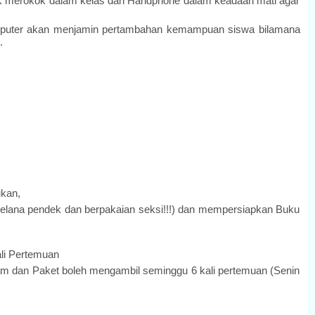
idak merokok dalam kelas dan Handphone dalam keadaan mati agar
omputer akan menjamin pertambahan kemampuan siswa bilamana
h.
ukan,
rcelana pendek dan berpakaian seksi!!!) dan mempersiapkan Buku
ali Pertemuan
 dan Paket boleh mengambil seminggu 6 kali pertemuan (Senin