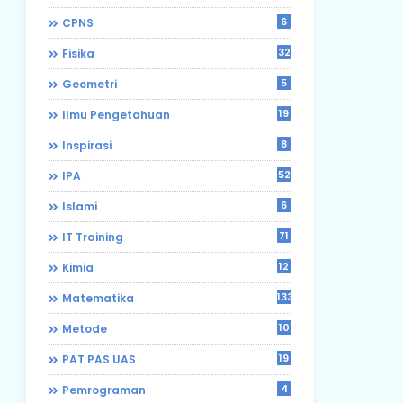
6
CPNS
32
Fisika
5
Geometri
19
Ilmu Pengetahuan
8
Inspirasi
52
IPA
6
Islami
71
IT Training
12
Kimia
133
Matematika
10
Metode
19
PAT PAS UAS
4
Pemrograman