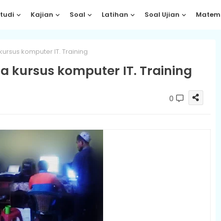
tudi
Kajian
Soal
Latihan
Soal Ujian
Matem
rsus komputer IT. Training
 kursus komputer IT. Training
0