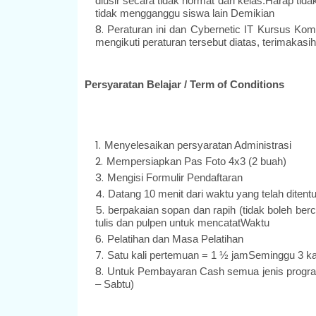
diusir secara tidak hormat dari kelas.Harap t
tidak mengganggu siswa lain Demikian
Peraturan ini dan Cybernetic IT Kursus K
mengikuti peraturan tersebut diatas, terimakasi
Persyaratan Belajar / Term of Conditions
Menyelesaikan persyaratan Administrasi
Mempersiapkan Pas Foto 4x3 (2 buah)
Mengisi Formulir Pendaftaran
Datang 10 menit dari waktu yang telah ditent
berpakaian sopan dan rapih (tidak boleh be
tulis dan pulpen untuk mencatatWaktu
Pelatihan dan Masa Pelatihan
Satu kali pertemuan = 1 ½ jamSeminggu 3 k
Untuk Pembayaran Cash semua jenis program
– Sabtu)