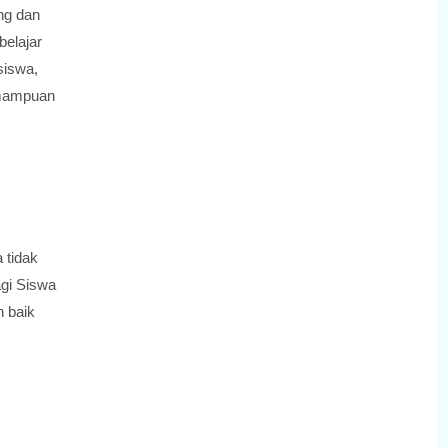
ng dan
belajar
siswa,
emampuan
 tidak
gi Siswa
n baik