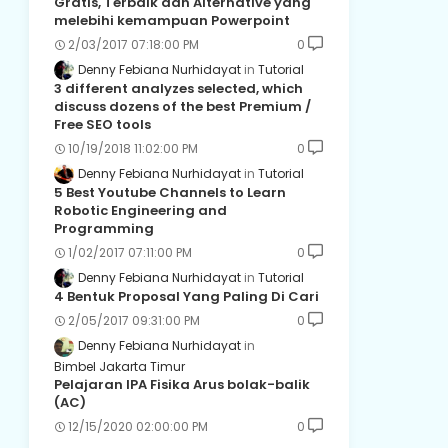
Gratis, Terbaik dan Alternative yang
melebihi kemampuan Powerpoint
2/03/2017 07:18:00 PM
0
Denny Febiana Nurhidayat
Tutorial
3 different analyzes selected, which
discuss dozens of the best Premium /
Free SEO tools
10/19/2018 11:02:00 PM
0
Denny Febiana Nurhidayat
Tutorial
5 Best Youtube Channels to Learn
Robotic Engineering and
Programming
1/02/2017 07:11:00 PM
0
Denny Febiana Nurhidayat
Tutorial
4 Bentuk Proposal Yang Paling Di Cari
2/05/2017 09:31:00 PM
0
Denny Febiana Nurhidayat
Bimbel Jakarta Timur
Pelajaran IPA Fisika Arus bolak-balik
(AC)
12/15/2020 02:00:00 PM
0