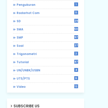
1
Pengukuran
11
Radarhot Com
29
SD
50
SMA
57
SMP
27
Soal
2
Trigonometri
87
Tutorial
4
UN/UNBK/USBN
6
UTS/PTS
12
Video
SUBSCRIBE US