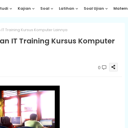
tudi
Kajian
Soal
Latihan
Soal Ujian
Matem
 Training Kursus Komputer Lainnya
 IT Training Kursus Komputer
0