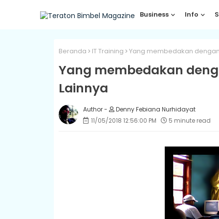
Business
Info
S
Beranda
IT Training
Yang membedakan dengan IT
Yang membedakan dengan
Lainnya
Denny Febiana Nurhidayat
11/05/2018 12:56:00 PM
5 minute read