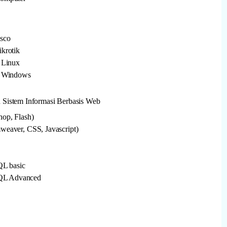
sco
krotik
 Linux
s Windows
Sistem Informasi Berbasis Web
op, Flash)
eaver, CSS, Javascript)
L basic
QL Advanced