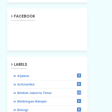
FACEBOOK
LABELS
3
Aljabar
6
Aritmatika
203
Bimbel Jakarta Timur
2
Bimbingan Belajar
9
Biologi