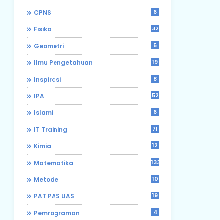
6
CPNS
32
Fisika
5
Geometri
19
Ilmu Pengetahuan
8
Inspirasi
52
IPA
6
Islami
71
IT Training
12
Kimia
133
Matematika
10
Metode
19
PAT PAS UAS
4
Pemrograman