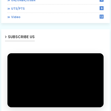
UN/UNBK/USBN
6
UTS/PTS
12
Video
SUBSCRIBE US