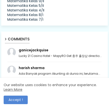
Matematika Kelas 9/II
Matematika Kelas 5/II
Matematika Kelas 4/II
Matematika Kelas 8/I
Matematika Kelas 7/I
COMMENTS
ganicejackquise
Lucky 21 Casino Hotel - MapyRO Get 충주 출장샵 directio...
harish sharma
Ada Banyak program Akunting di dunia ini, terutama...
Our website uses cookies to enhance your experience.
parvina
Learn More
Wow thats really amazing I have heard a new app h...
Accept !
dayakar kits