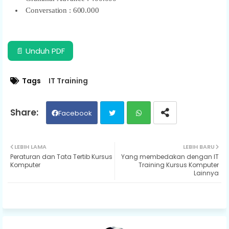
Conversation : 600.000
📄 Unduh PDF
Tags
IT Training
Facebook
Twit
Wh
LEBIH LAMA
LEBIH BARU
Peraturan dan Tata Tertib Kursus
Yang membedakan dengan IT
ter
ats
Komputer
Training Kursus Komputer
Lainnya
ap
p