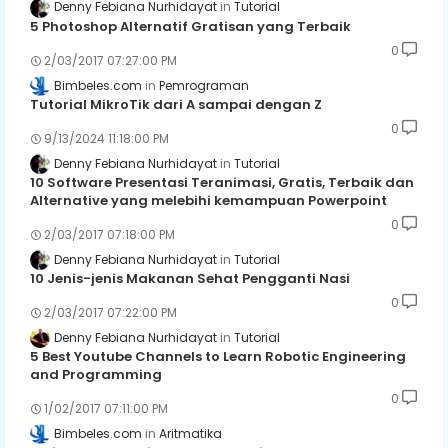
Denny Febiana Nurhidayat
Tutorial
5 Photoshop Alternatif Gratisan yang Terbaik
0
2/03/2017 07:27:00 PM
Bimbeles.com
Pemrograman
Tutorial MikroTik dari A sampai dengan Z
0
9/13/2024 11:18:00 PM
Denny Febiana Nurhidayat
Tutorial
10 Software Presentasi Teranimasi, Gratis, Terbaik dan
Alternative yang melebihi kemampuan Powerpoint
0
2/03/2017 07:18:00 PM
Denny Febiana Nurhidayat
Tutorial
10 Jenis-jenis Makanan Sehat Pengganti Nasi
0
2/03/2017 07:22:00 PM
Denny Febiana Nurhidayat
Tutorial
5 Best Youtube Channels to Learn Robotic Engineering
and Programming
0
1/02/2017 07:11:00 PM
Bimbeles.com
Aritmatika