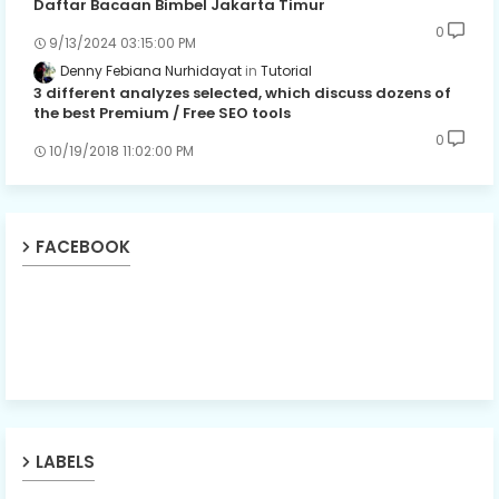
Daftar Bacaan Bimbel Jakarta Timur
0
9/13/2024 03:15:00 PM
Denny Febiana Nurhidayat
Tutorial
3 different analyzes selected, which discuss dozens of
the best Premium / Free SEO tools
0
10/19/2018 11:02:00 PM
FACEBOOK
LABELS