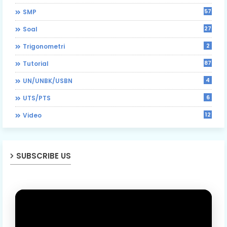
57
SMP
27
Soal
2
Trigonometri
87
Tutorial
4
UN/UNBK/USBN
6
UTS/PTS
12
Video
SUBSCRIBE US