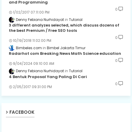
and Programming
0
1/02/2017 07:11:00 PM
Denny Febiana Nurhidayat
Tutorial
3 different analyzes selected, which discuss dozens of
the best Premium / Free SEO tools
0
10/19/2018 11:02:00 PM
Bimbeles.com
Bimbel Jakarta Timur
Radarhot com Breaking News Math Science education
0
9/04/2024 09:10:00 AM
Denny Febiana Nurhidayat
Tutorial
4 Bentuk Proposal Yang Paling Di Cari
0
2/05/2017 09:31:00 PM
FACEBOOK