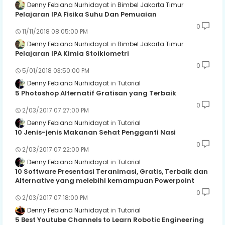
Denny Febiana Nurhidayat
Bimbel Jakarta Timur
Pelajaran IPA Fisika Suhu Dan Pemuaian
0
11/11/2018 08:05:00 PM
Denny Febiana Nurhidayat
Bimbel Jakarta Timur
Pelajaran IPA Kimia Stoikiometri
0
5/01/2018 03:50:00 PM
Denny Febiana Nurhidayat
Tutorial
5 Photoshop Alternatif Gratisan yang Terbaik
0
2/03/2017 07:27:00 PM
Denny Febiana Nurhidayat
Tutorial
10 Jenis-jenis Makanan Sehat Pengganti Nasi
0
2/03/2017 07:22:00 PM
Denny Febiana Nurhidayat
Tutorial
10 Software Presentasi Teranimasi, Gratis, Terbaik dan
Alternative yang melebihi kemampuan Powerpoint
0
2/03/2017 07:18:00 PM
Denny Febiana Nurhidayat
Tutorial
5 Best Youtube Channels to Learn Robotic Engineering