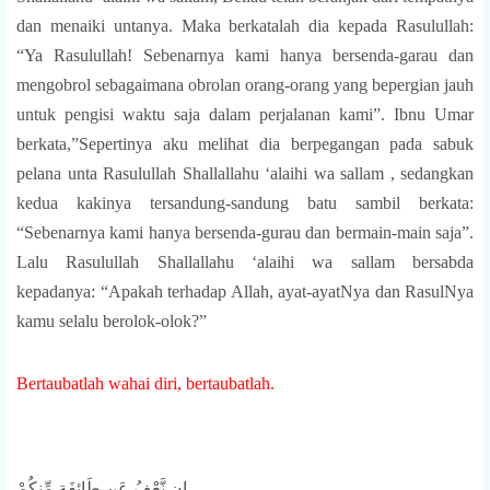
dan menaiki untanya. Maka berkatalah dia kepada Rasulullah:
“Ya Rasulullah! Sebenarnya kami hanya bersenda-garau dan
mengobrol sebagaimana obrolan orang-orang yang bepergian jauh
untuk pengisi waktu saja dalam perjalanan kami”. Ibnu Umar
berkata,”Sepertinya aku melihat dia berpegangan pada sabuk
pelana unta Rasulullah Shallallahu ‘alaihi wa sallam , sedangkan
kedua kakinya tersandung-sandung batu sambil berkata:
“Sebenarnya kami hanya bersenda-gurau dan bermain-main saja”.
Lalu Rasulullah Shallallahu ‘alaihi wa sallam bersabda
kepadanya: “Apakah terhadap Allah, ayat-ayatNya dan RasulNya
kamu selalu berolok-olok?”
Bertaubatlah wahai diri, bertaubatlah.
إِن نَّعْفُ عَن طَائِفَةٍ مِّنكُمْ