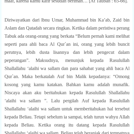
maaf, karena kamu kafir sesudah beriman… [At Taubah : 65-66].
Diriwayatkan dari lbnu Umar, Muhammad bin Ka’ab, Zaid bin
Aslam dan Qatadah secara ringkas. Ketika dalam peristiwa perang
Tabuk ada orang-orang yang berkata “Belum pernah kami melihat
seperti para ahli baca Al Qur`an ini, orang yang lebih buncit
perutnya, lebih dusta lisannya dan lebih pengecut dalam
peperangan”. Maksudnya, menunjuk kepada Rasulullah
Shallallahu ‘alaihi wa sallam dan para sahabat yang ahli baca Al
Qur`an. Maka berkatalah Auf bin Malik kepadanya: “Omong
kosong yang kamu katakan. Bahkan kamu adalah munafik.
Niscaya akan aku beritahukan kepada Rasulullah Shallallahu
‘alaihi wa sallam ”. Lalu pergilah Auf kepada Rasulullah
Shallallahu ‘alaihi wa sallam untuk memberitahukan hal tersebut
kepada Beliau. Tetapi sebelum ia sampai, telah turun wahyu Allah
kepada Beliau. Ketika orang itu datang kepada Rasulullah
Shallallahu ‘alaihi wa sallam, Beliau telah beranjak dari tempatnya