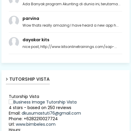
Ada Banyak program Akunting di dunia ini, terutama...
parvina
Wow thats really amazing I have heard a new app h...
dayakar kits
nice post, http://www.kitsonlinetrainings.com/sap-...
TUTORSHIP VISTA
Tutorship Vista
4
stars - based on
250
reviews
Email:
dkusumastuti76@gmail.com
Phone:
+6282210027724
Url:
www.bimbeles.com
Hours: