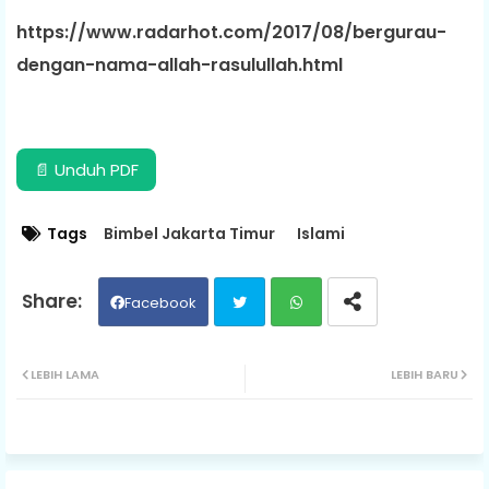
https://www.radarhot.com/2017/08/bergurau-
dengan-nama-allah-rasulullah.html
📄 Unduh PDF
Tags
Bimbel Jakarta Timur
Islami
Facebook
Twit
Wh
LEBIH LAMA
LEBIH BARU
ter
ats
ap