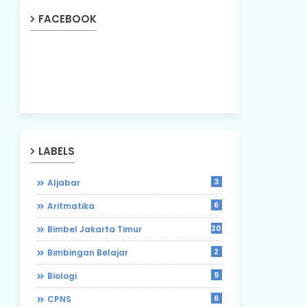
FACEBOOK
LABELS
3
Aljabar
6
Aritmatika
203
Bimbel Jakarta Timur
2
Bimbingan Belajar
9
Biologi
6
CPNS