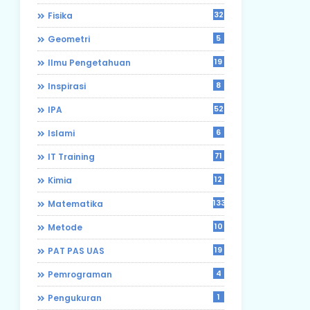
32
Fisika
5
Geometri
19
Ilmu Pengetahuan
8
Inspirasi
52
IPA
6
Islami
71
IT Training
12
Kimia
133
Matematika
10
Metode
19
PAT PAS UAS
4
Pemrograman
1
Pengukuran