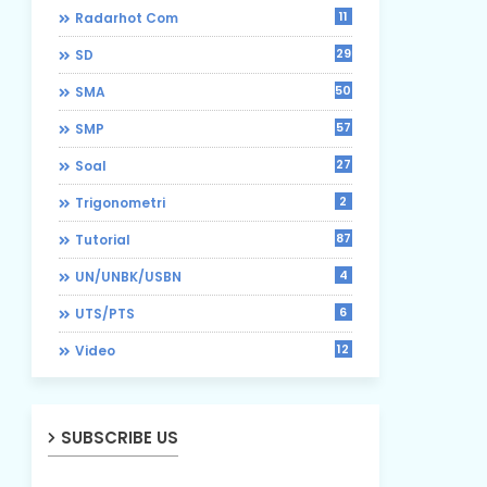
11
Radarhot Com
29
SD
50
SMA
57
SMP
27
Soal
2
Trigonometri
87
Tutorial
4
UN/UNBK/USBN
6
UTS/PTS
12
Video
SUBSCRIBE US