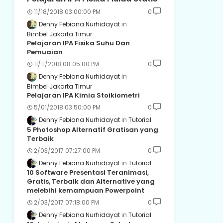
11/18/2018 03:00:00 PM
0
Denny Febiana Nurhidayat
Bimbel Jakarta Timur
Pelajaran IPA Fisika Suhu Dan
Pemuaian
11/11/2018 08:05:00 PM
0
Denny Febiana Nurhidayat
Bimbel Jakarta Timur
Pelajaran IPA Kimia Stoikiometri
5/01/2018 03:50:00 PM
0
Denny Febiana Nurhidayat
Tutorial
5 Photoshop Alternatif Gratisan yang
Terbaik
2/03/2017 07:27:00 PM
0
Denny Febiana Nurhidayat
Tutorial
10 Software Presentasi Teranimasi,
Gratis, Terbaik dan Alternative yang
melebihi kemampuan Powerpoint
2/03/2017 07:18:00 PM
0
Denny Febiana Nurhidayat
Tutorial