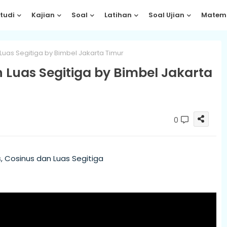
tudi
Kajian
Soal
Latihan
Soal Ujian
Matem
Luas Segitiga by Bimbel Jakarta Timur
 Luas Segitiga by Bimbel Jakarta
0