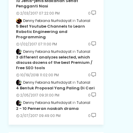
10 Jenis-jenis Makanan Sehat
Pengganti Nasi
2/03/2017 07:22:00 PM
0
Denny Febiana Nurhidayat
Tutorial
5 Best Youtube Channels to Learn
Robotic Engineering and
Programming
1/02/2017 07:11:00 PM
0
Denny Febiana Nurhidayat
Tutorial
3 different analyzes selected, which
discuss dozens of the best Premium /
Free SEO tools
10/19/2018 11:02:00 PM
0
Denny Febiana Nurhidayat
Tutorial
4 Bentuk Proposal Yang Paling Di Cari
2/05/2017 09:31:00 PM
0
Denny Febiana Nurhidayat
Tutorial
2 - 10 Pemeran naskah drama
2/07/2017 09:49:00 PM
0