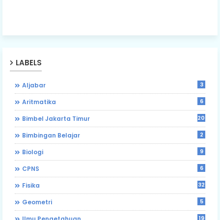
LABELS
3
Aljabar
6
Aritmatika
203
Bimbel Jakarta Timur
2
Bimbingan Belajar
9
Biologi
6
CPNS
32
Fisika
5
Geometri
19
Ilmu Pengetahuan