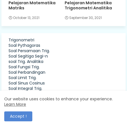
Pelajaran Matematika
Pelajaran Matematika
Matriks
Trigonometri Analitika
October 13, 2021
September 30, 2021
Trigonometri
Soal Pythagoras
Soal Persamaan Trig.
Soal Segitiga Segi-n
soal Trig. Analitika
Soal Fungsi Trig.
Soal Perbandingan
Soal Limit Trig.
Soal Sinus Cosinus
Soal Integral Trig.
Soal Turunan Trig.
Our website uses cookies to enhance your experience.
Soal Garis dan Sudut
Learn More
sinus, Cos & Segitiga
Aljabar
Soal Hitung Cepat
Accept !
Soal Integral tak Tentu
Soal Suku Banyak