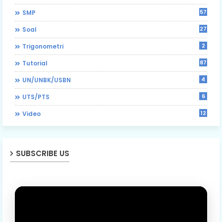
57
SMP
27
Soal
2
Trigonometri
87
Tutorial
4
UN/UNBK/USBN
6
UTS/PTS
12
Video
SUBSCRIBE US