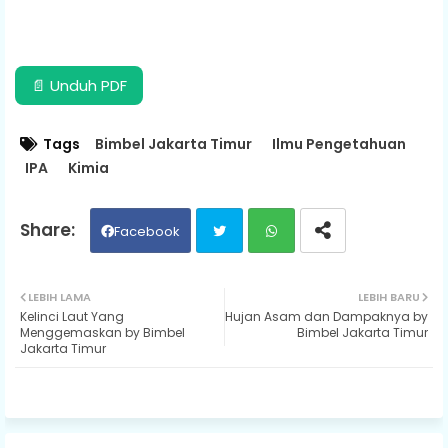
📄 Unduh PDF
Tags
Bimbel Jakarta Timur
Ilmu Pengetahuan
IPA
Kimia
Facebook
Twit
Wh
LEBIH LAMA
LEBIH BARU
Kelinci Laut Yang
Hujan Asam dan Dampaknya by
ter
ats
Menggemaskan by Bimbel
Bimbel Jakarta Timur
Jakarta Timur
ap
p