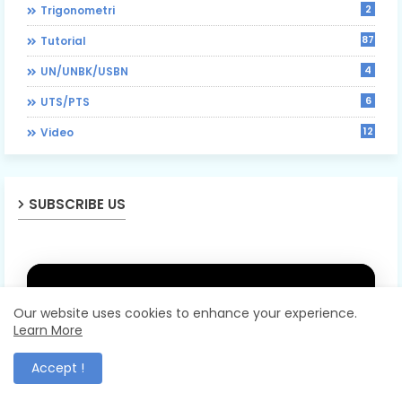
2
Trigonometri
87
Tutorial
4
UN/UNBK/USBN
6
UTS/PTS
12
Video
SUBSCRIBE US
Our website uses cookies to enhance your experience.
Learn More
Accept !