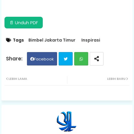
📄 Unduh PDF
Tags
Bimbel Jakarta Timur
Inspirasi
Facebook
Twit
Wh
LEBIH LAMA
LEBIH BARU
ter
ats
ap
p