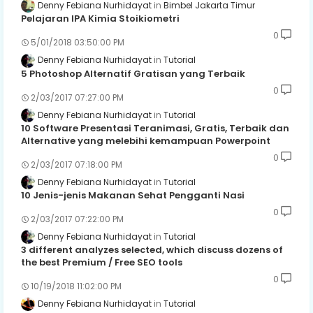
Denny Febiana Nurhidayat
Bimbel Jakarta Timur
Pelajaran IPA Kimia Stoikiometri
0
5/01/2018 03:50:00 PM
Denny Febiana Nurhidayat
Tutorial
5 Photoshop Alternatif Gratisan yang Terbaik
0
2/03/2017 07:27:00 PM
Denny Febiana Nurhidayat
Tutorial
10 Software Presentasi Teranimasi, Gratis, Terbaik dan
Alternative yang melebihi kemampuan Powerpoint
0
2/03/2017 07:18:00 PM
Denny Febiana Nurhidayat
Tutorial
10 Jenis-jenis Makanan Sehat Pengganti Nasi
0
2/03/2017 07:22:00 PM
Denny Febiana Nurhidayat
Tutorial
3 different analyzes selected, which discuss dozens of
the best Premium / Free SEO tools
0
10/19/2018 11:02:00 PM
Denny Febiana Nurhidayat
Tutorial