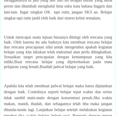
menggantinya di jam yang lain hari itu dengan durasi yang sama
persis dan ditambah menghafal lima suku kata bahasa Inggris dan
lain-lain. Ingat :singkat OK tapi rutin, jangan SKS an. Belajar
singkat tapi rutin jauhl ebih baik dari sistem kebut semalam,
Untuk mencapai suatu tujuan biasanya diiringi oleh rencana yang
baik. Oleh karena itu ada baiknya kita membuat rencana belajar
dan rencana pencapaian nilai untuk mengetahui apakah kegiatan
belajar yang kita lakukan telah maksimal atau perlu ditingkatkan.
Sesuaikan target pencapaian dengan kemampuan yang kita
miliki.Buat rencana belajar yang diprioritaskan pada mata
pelajaran yang lemah.Buatlah jadwal belajar yang baik.
Apabila kita telah membuat jadwal belajar maka harus dijalankan
dengan baik. Contohnya seperti belajar tepat waktu dan serius
tidak sambil main-main dengan konsentrasi penuh.Jika waktu
makan, mandi, ibadah, dan sebagainya telah tiba maka jangan
ditunda-tunda lagi. Lanjutkan belajar setelah melakukan kegiatan
tersebut jika waktu belajar belum usai. Bermain dengan teman