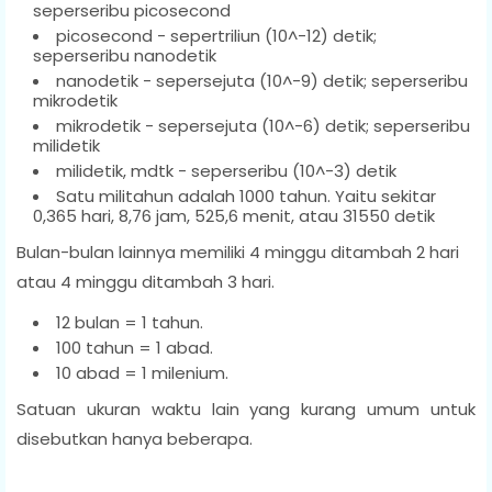
seperseribu picosecond
picosecond - sepertriliun (10^-12) detik;
seperseribu nanodetik
nanodetik - sepersejuta (10^-9) detik; seperseribu
mikrodetik
mikrodetik - sepersejuta (10^-6) detik; seperseribu
milidetik
milidetik, mdtk - seperseribu (10^-3) detik
Satu militahun adalah 1000 tahun. Yaitu sekitar
0,365 hari, 8,76 jam, 525,6 menit, atau 31550 detik
Bulan-bulan lainnya memiliki 4 minggu ditambah 2 hari
atau 4 minggu ditambah 3 hari.
12 bulan = 1 tahun.
100 tahun = 1 abad.
10 abad = 1 milenium.
Satuan ukuran waktu lain yang kurang umum untuk
disebutkan hanya beberapa.