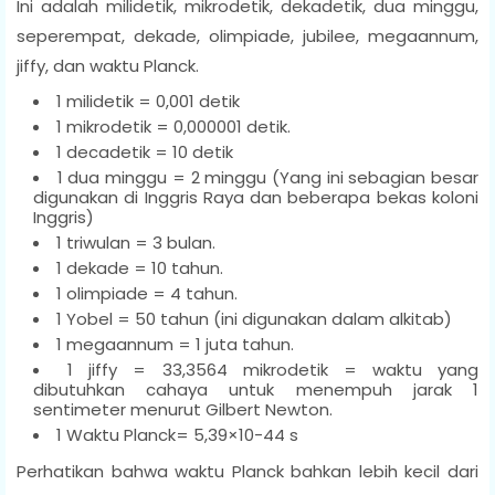
Ini adalah milidetik, mikrodetik, dekadetik, dua minggu,
seperempat, dekade, olimpiade, jubilee, megaannum,
jiffy, dan waktu Planck.
1 milidetik = 0,001 detik
1 mikrodetik = 0,000001 detik.
1 decadetik = 10 detik
1 dua minggu = 2 minggu (Yang ini sebagian besar
digunakan di Inggris Raya dan beberapa bekas koloni
Inggris)
1 triwulan = 3 bulan.
1 dekade = 10 tahun.
1 olimpiade = 4 tahun.
1 Yobel = 50 tahun (ini digunakan dalam alkitab)
1 megaannum = 1 juta tahun.
1 jiffy = 33,3564 mikrodetik = waktu yang
dibutuhkan cahaya untuk menempuh jarak 1
sentimeter menurut Gilbert Newton.
1 Waktu Planck= 5,39×10-44 s
Perhatikan bahwa waktu Planck bahkan lebih kecil dari