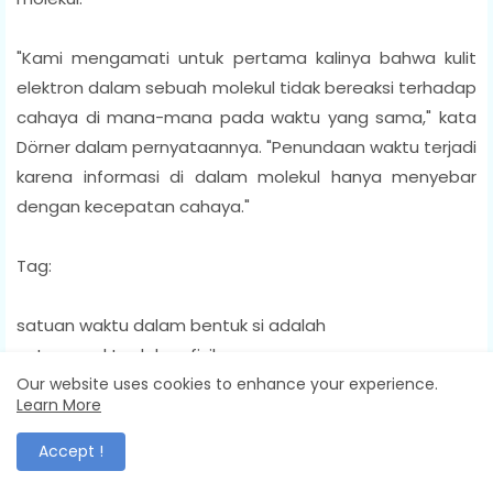
"Kami mengamati untuk pertama kalinya bahwa kulit
elektron dalam sebuah molekul tidak bereaksi terhadap
cahaya di mana-mana pada waktu yang sama," kata
Dörner dalam pernyataannya. "Penundaan waktu terjadi
karena informasi di dalam molekul hanya menyebar
dengan kecepatan cahaya."
Tag:
satuan waktu dalam bentuk si adalah
satuan waktu dalam fisika
contoh soal satuan waktu dan jawabannya
Our website uses cookies to enhance your experience.
Learn More
contoh satuan waktu
simbol satuan waktu
Accept !
materi satuan waktu kelas 3 sd