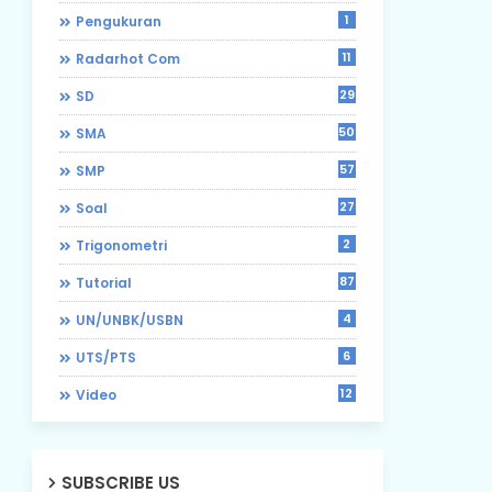
1
Pengukuran
11
Radarhot Com
29
SD
50
SMA
57
SMP
27
Soal
2
Trigonometri
87
Tutorial
4
UN/UNBK/USBN
6
UTS/PTS
12
Video
SUBSCRIBE US