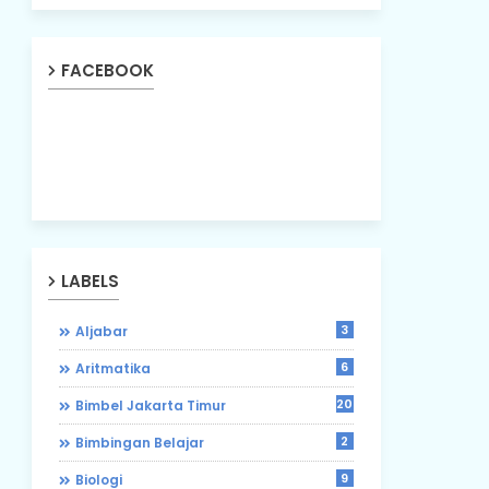
FACEBOOK
LABELS
3
Aljabar
6
Aritmatika
203
Bimbel Jakarta Timur
2
Bimbingan Belajar
9
Biologi