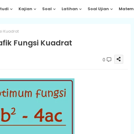
tudi
Kajian
Soal
Latihan
Soal Ujian
Matem
si Kuadrat
fik Fungsi Kuadrat
0