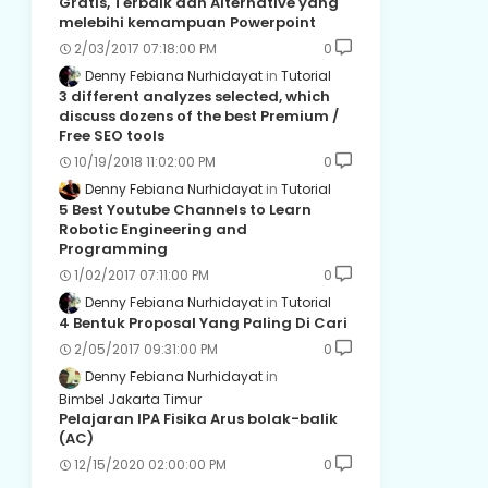
Gratis, Terbaik dan Alternative yang
melebihi kemampuan Powerpoint
2/03/2017 07:18:00 PM
0
Denny Febiana Nurhidayat
Tutorial
3 different analyzes selected, which
discuss dozens of the best Premium /
Free SEO tools
10/19/2018 11:02:00 PM
0
Denny Febiana Nurhidayat
Tutorial
5 Best Youtube Channels to Learn
Robotic Engineering and
Programming
1/02/2017 07:11:00 PM
0
Denny Febiana Nurhidayat
Tutorial
4 Bentuk Proposal Yang Paling Di Cari
2/05/2017 09:31:00 PM
0
Denny Febiana Nurhidayat
Bimbel Jakarta Timur
Pelajaran IPA Fisika Arus bolak-balik
(AC)
12/15/2020 02:00:00 PM
0