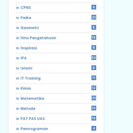
6
CPNS
32
Fisika
5
Geometri
19
Ilmu Pengetahuan
8
Inspirasi
52
IPA
6
Islami
71
IT Training
12
Kimia
133
Matematika
10
Metode
19
PAT PAS UAS
4
Pemrograman