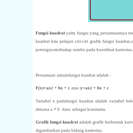
Fungsi kuadrat
yaitu fungsi yang persamaannya mem
kuadrat kita pelajari ciri-ciri grafik fungsi kuadr
potongnyaterhadap sumbu pada koordinat kartesius
Persamaan umumfungsi kuadrat adalah :
F(x)=ax
+ bx + c
atau
y=ax
+ bx + c
2
2
Variabel x padafungsi kuadrat adalah variabel beb
dimana a ≠ 0
danc sebagai konstanta.
Grafik fungsi kuadrat
adalah grafik berbentuk kurv
digambarkan pada bidang kartesius.