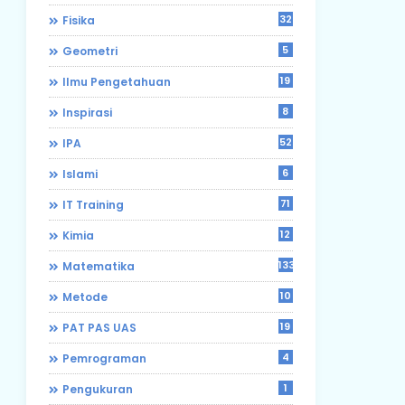
32
Fisika
5
Geometri
19
Ilmu Pengetahuan
8
Inspirasi
52
IPA
6
Islami
71
IT Training
12
Kimia
133
Matematika
10
Metode
19
PAT PAS UAS
4
Pemrograman
1
Pengukuran