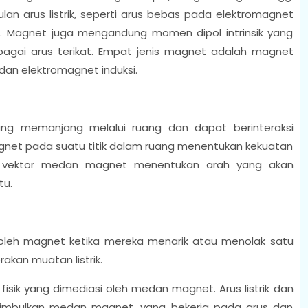
arus listrik, seperti arus bebas pada elektromagnet
. Magnet juga mengandung momen dipol intrinsik yang
agai arus terikat. Empat jenis magnet adalah magnet
dan elektromagnet induksi.
g memanjang melalui ruang dan dapat berinteraksi
net pada suatu titik dalam ruang menentukan kekuatan
h vektor medan magnet menentukan arah yang akan
tu.
oleh magnet ketika mereka menarik atau menolak satu
kan muatan listrik.
fisik yang dimediasi oleh medan magnet. Arus listrik dan
imbulkan medan magnet, yang bekerja pada arus dan