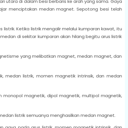
i utara di dalam besi berbaris ke arah yang sama. Gaya
jajar menciptakan medan magnet. Sepotong besi telah
istrik. Ketika listrik mengalir melalui kumparan kawat, itu
dan di sekitar kumparan akan hilang begitu arus listrik
netisme yang melibatkan magnet, medan magnet, dan
trik, medan listrik, momen magnetik intrinsik, dan medan
monopol magnetik, dipol magnetik, multipol magnetik,
an medan listrik semuanya menghasilkan medan magnet.
gaya pada arus listrik, momen magnetik intrinsik, dan