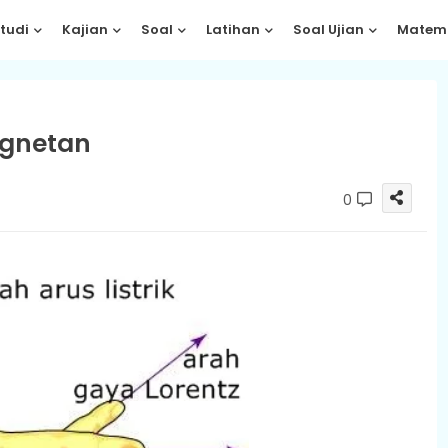
tudi
Kajian
Soal
Latihan
Soal Ujian
Matem
agnetan
0