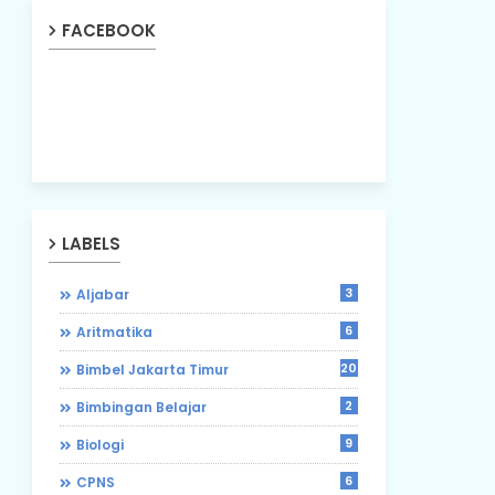
FACEBOOK
LABELS
3
Aljabar
6
Aritmatika
203
Bimbel Jakarta Timur
2
Bimbingan Belajar
9
Biologi
6
CPNS