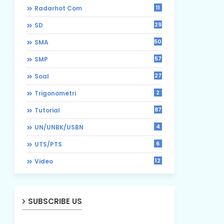
11
Radarhot Com
29
SD
50
SMA
57
SMP
27
Soal
2
Trigonometri
87
Tutorial
4
UN/UNBK/USBN
6
UTS/PTS
12
Video
SUBSCRIBE US