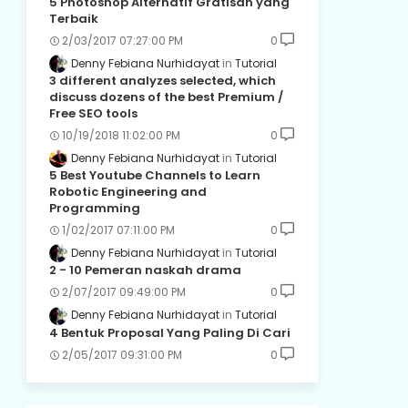
5 Photoshop Alternatif Gratisan yang
Terbaik
2/03/2017 07:27:00 PM
0
Denny Febiana Nurhidayat
Tutorial
3 different analyzes selected, which
discuss dozens of the best Premium /
Free SEO tools
10/19/2018 11:02:00 PM
0
Denny Febiana Nurhidayat
Tutorial
5 Best Youtube Channels to Learn
Robotic Engineering and
Programming
1/02/2017 07:11:00 PM
0
Denny Febiana Nurhidayat
Tutorial
2 - 10 Pemeran naskah drama
2/07/2017 09:49:00 PM
0
Denny Febiana Nurhidayat
Tutorial
4 Bentuk Proposal Yang Paling Di Cari
2/05/2017 09:31:00 PM
0