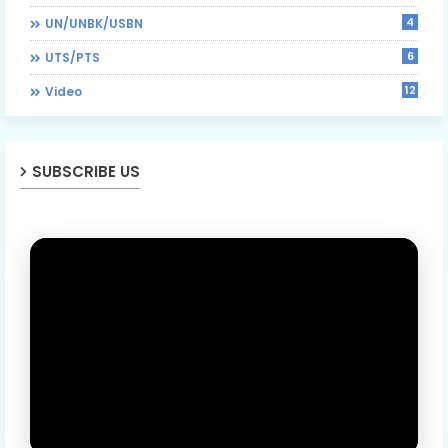
4
UN/UNBK/USBN
6
UTS/PTS
12
Video
SUBSCRIBE US