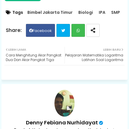
Tags
Bimbel Jakarta Timur
Biologi
IPA
SMP
Facebook
Twit
Wh
LEBIH LAMA
LEBIH BARU
Cara Menghitung Akar Pangkat
Pelajaran Matematika Logaritma
ter
ats
Dua Dan Akar Pangkat Tiga
Latihan Soal Logaritma
ap
p
Denny Febiana Nurhidayat