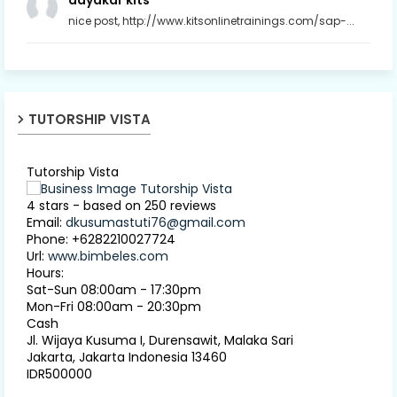
dayakar kits
nice post, http://www.kitsonlinetrainings.com/sap-...
TUTORSHIP VISTA
Tutorship Vista
4
stars - based on
250
reviews
Email:
dkusumastuti76@gmail.com
Phone:
+6282210027724
Url:
www.bimbeles.com
Hours:
Sat-Sun 08:00am - 17:30pm
Mon-Fri 08:00am - 20:30pm
Cash
Jl. Wijaya Kusuma I, Durensawit, Malaka Sari
Jakarta
,
Jakarta Indonesia
13460
IDR500000