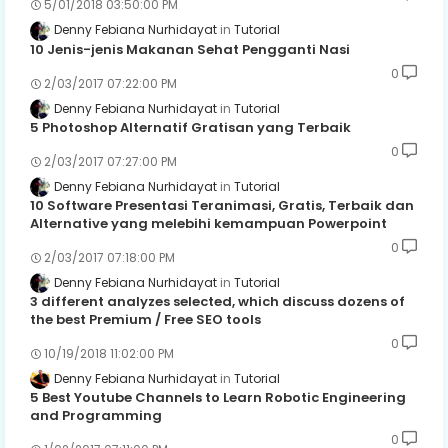
5/01/2018 03:50:00 PM
Denny Febiana Nurhidayat
Tutorial
10 Jenis-jenis Makanan Sehat Pengganti Nasi
0
2/03/2017 07:22:00 PM
Denny Febiana Nurhidayat
Tutorial
5 Photoshop Alternatif Gratisan yang Terbaik
0
2/03/2017 07:27:00 PM
Denny Febiana Nurhidayat
Tutorial
10 Software Presentasi Teranimasi, Gratis, Terbaik dan
Alternative yang melebihi kemampuan Powerpoint
0
2/03/2017 07:18:00 PM
Denny Febiana Nurhidayat
Tutorial
3 different analyzes selected, which discuss dozens of
the best Premium / Free SEO tools
0
10/19/2018 11:02:00 PM
Denny Febiana Nurhidayat
Tutorial
5 Best Youtube Channels to Learn Robotic Engineering
and Programming
0