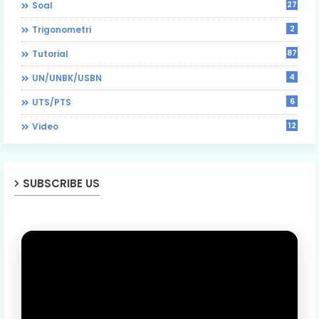
27
Soal
2
Trigonometri
87
Tutorial
4
UN/UNBK/USBN
6
UTS/PTS
12
Video
SUBSCRIBE US