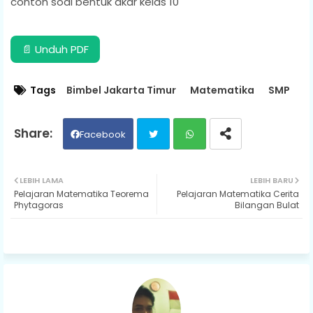
contoh soal bentuk akar kelas 10
📄 Unduh PDF
Tags
Bimbel Jakarta Timur
Matematika
SMP
Facebook
Twit
Wh
LEBIH LAMA
LEBIH BARU
Pelajaran Matematika Teorema
Pelajaran Matematika Cerita
ter
ats
Phytagoras
Bilangan Bulat
ap
p