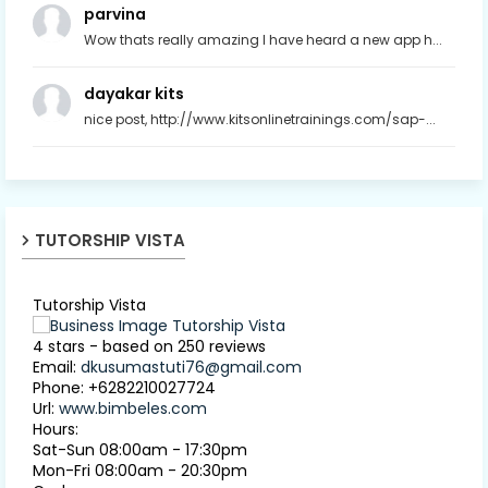
parvina
Wow thats really amazing I have heard a new app h...
dayakar kits
nice post, http://www.kitsonlinetrainings.com/sap-...
TUTORSHIP VISTA
Tutorship Vista
4
stars - based on
250
reviews
Email:
dkusumastuti76@gmail.com
Phone:
+6282210027724
Url:
www.bimbeles.com
Hours:
Sat-Sun 08:00am - 17:30pm
Mon-Fri 08:00am - 20:30pm