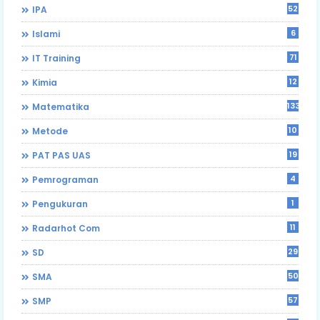
52
IPA
6
Islami
71
IT Training
12
Kimia
133
Matematika
10
Metode
19
PAT PAS UAS
4
Pemrograman
1
Pengukuran
11
Radarhot Com
29
SD
50
SMA
57
SMP