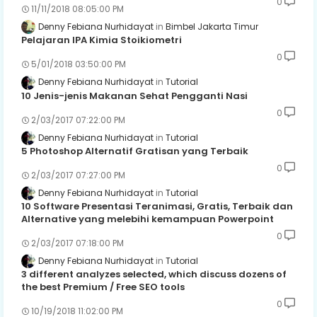
0
11/11/2018 08:05:00 PM
Denny Febiana Nurhidayat
Bimbel Jakarta Timur
Pelajaran IPA Kimia Stoikiometri
0
5/01/2018 03:50:00 PM
Denny Febiana Nurhidayat
Tutorial
10 Jenis-jenis Makanan Sehat Pengganti Nasi
0
2/03/2017 07:22:00 PM
Denny Febiana Nurhidayat
Tutorial
5 Photoshop Alternatif Gratisan yang Terbaik
0
2/03/2017 07:27:00 PM
Denny Febiana Nurhidayat
Tutorial
10 Software Presentasi Teranimasi, Gratis, Terbaik dan
Alternative yang melebihi kemampuan Powerpoint
0
2/03/2017 07:18:00 PM
Denny Febiana Nurhidayat
Tutorial
3 different analyzes selected, which discuss dozens of
the best Premium / Free SEO tools
0
10/19/2018 11:02:00 PM