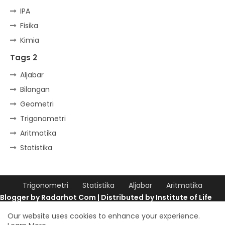
IPA
Fisika
Kimia
Tags 2
Aljabar
Bilangan
Geometri
Trigonometri
Aritmatika
Statistika
Trigonometri
Statistika
Aljabar
Aritmatika
Blogger by
Radarhot Com
| Distributed by
Institute of Life
Design by -
Blogger Templates
| Distributed by
Our website uses cookies to enhance your experience.