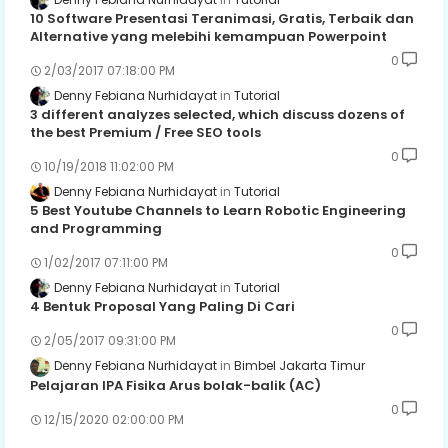
10 Software Presentasi Teranimasi, Gratis, Terbaik dan
Alternative yang melebihi kemampuan Powerpoint
0
2/03/2017 07:18:00 PM
Denny Febiana Nurhidayat
Tutorial
3 different analyzes selected, which discuss dozens of
the best Premium / Free SEO tools
0
10/19/2018 11:02:00 PM
Denny Febiana Nurhidayat
Tutorial
5 Best Youtube Channels to Learn Robotic Engineering
and Programming
0
1/02/2017 07:11:00 PM
Denny Febiana Nurhidayat
Tutorial
4 Bentuk Proposal Yang Paling Di Cari
0
2/05/2017 09:31:00 PM
Denny Febiana Nurhidayat
Bimbel Jakarta Timur
Pelajaran IPA Fisika Arus bolak-balik (AC)
0
12/15/2020 02:00:00 PM