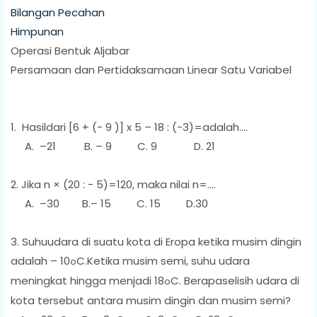
Bilangan Pecahan
Himpunan
Operasi Bentuk Aljabar
Persamaan dan Pertidaksamaan Linear Satu Variabel
1. Hasildari [6 + (- 9 )] x 5 – 18 : (-3)=adalah....
A. –21 B. – 9 C. 9 D. 21
2. Jika n × (20 : - 5)=120, maka nilai n=....
A. –30 B.– 15 C. 15 D.30
3. Suhuudara di suatu kota di Eropa ketika musim dingin
adalah – 10
C.Ketika musim semi, suhu udara
o
meningkat hingga menjadi 18
C. Berapaselisih udara di
o
kota tersebut antara musim dingin dan musim semi?