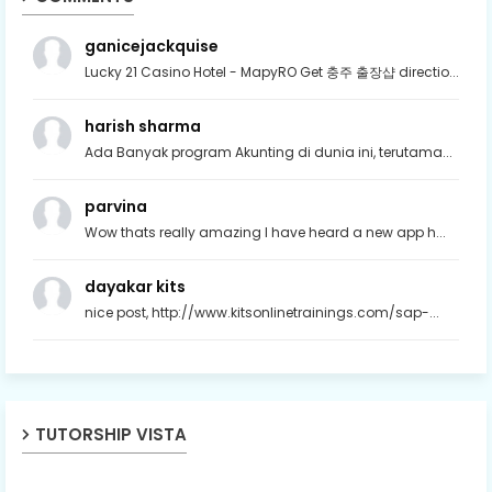
ganicejackquise
Lucky 21 Casino Hotel - MapyRO Get 충주 출장샵 directio...
harish sharma
Ada Banyak program Akunting di dunia ini, terutama...
parvina
Wow thats really amazing I have heard a new app h...
dayakar kits
nice post, http://www.kitsonlinetrainings.com/sap-...
TUTORSHIP VISTA