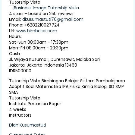
Tutorship Vista
4
stars - based on
250
reviews
Email:
dkusumastuti76@gmail.com
Phone:
+6282210027724
Url:
www.bimbeles.com
Hours:
Sat-Sun 08:00am - 17:30pm
Mon-Fri 08:00am - 20:30pm
Cash
Jl. Wijaya Kusuma I, Durensawit, Malaka Sari
Jakarta
,
Jakarta Indonesia
13460
IDR500000
Tutorship Vista Bimbingan Belajar Sistem Pembelajaran
Adaptif Soal Matematika IPA Fisika Kimia Biologi SD SMP
SMA
Tutorship Vista
Institute Pertanian Bogor
4 weeks
Instructors
Diah Kusumastuti