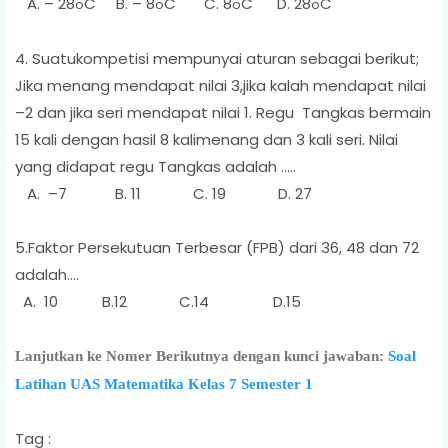
A. – 28
C B. – 8
C C. 8
C D. 28
C
o
o
o
o
4. Suatukompetisi mempunyai aturan sebagai berikut;
Jika menang mendapat nilai 3,jika kalah mendapat nilai
–2 dan jika seri mendapat nilai 1. Regu Tangkas bermain
15 kali dengan hasil 8 kalimenang dan 3 kali seri. Nilai
yang didapat regu Tangkas adalah …..
A. –7 B. 11 C. 19 D. 27
5.Faktor Persekutuan Terbesar (FPB) dari 36, 48 dan 72
adalah....
A. 10 B.12 C.14 D.15
Lanjutkan ke Nomer Berikutnya dengan kunci jawaban:
Soal
Latihan UAS Matematika Kelas 7 Semester 1
Tag :