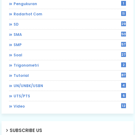
1
Pengukuran
11
Radarhot Com
29
SD
50
SMA
57
SMP
27
Soal
2
Trigonometri
87
Tutorial
4
UN/UNBK/USBN
6
UTS/PTS
12
Video
SUBSCRIBE US