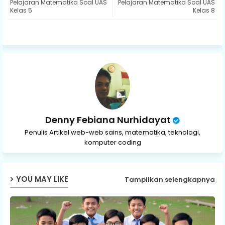
Pelajaran Matematika Soal UAS
Pelajaran Matematika Soal UAS
ter
ats
Kelas 5
Kelas 8
ap
p
Denny Febiana Nurhidayat
Penulis Artikel web-web sains, matematika, teknologi,
komputer coding
YOU MAY LIKE
Tampilkan selengkapnya