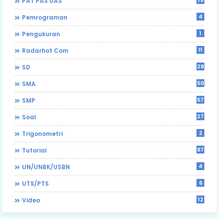
PAT PAS UAS
4
Pemrograman
1
Pengukuran
11
Radarhot Com
29
SD
50
SMA
57
SMP
27
Soal
2
Trigonometri
87
Tutorial
4
UN/UNBK/USBN
6
UTS/PTS
12
Video