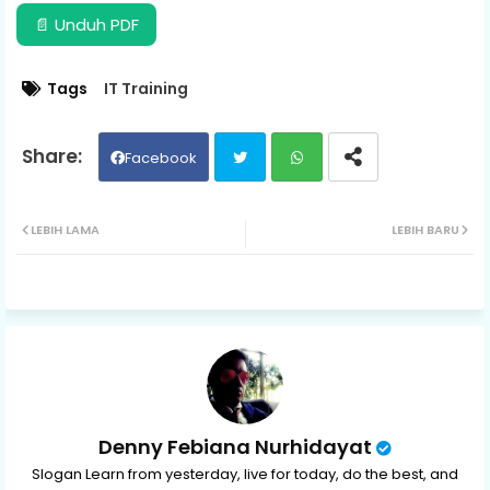
📄 Unduh PDF
Tags
IT Training
Facebook
Twit
Wh
LEBIH LAMA
LEBIH BARU
ter
ats
ap
p
Denny Febiana Nurhidayat
Slogan Learn from yesterday, live for today, do the best, and