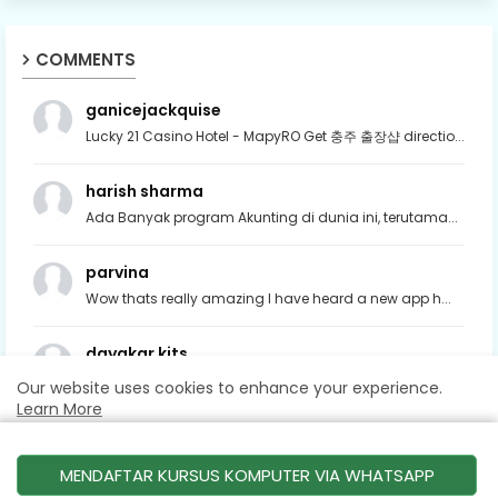
COMMENTS
ganicejackquise
Lucky 21 Casino Hotel - MapyRO Get 충주 출장샵 directio...
harish sharma
Ada Banyak program Akunting di dunia ini, terutama...
parvina
Wow thats really amazing I have heard a new app h...
dayakar kits
nice post, http://www.kitsonlinetrainings.com/sap-...
Our website uses cookies to enhance your experience.
Learn More
Accept !
MENDAFTAR KURSUS KOMPUTER VIA WHATSAPP