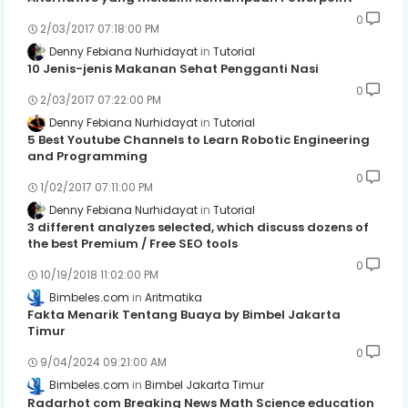
0
2/03/2017 07:18:00 PM
Denny Febiana Nurhidayat
Tutorial
10 Jenis-jenis Makanan Sehat Pengganti Nasi
0
2/03/2017 07:22:00 PM
Denny Febiana Nurhidayat
Tutorial
5 Best Youtube Channels to Learn Robotic Engineering
and Programming
0
1/02/2017 07:11:00 PM
Denny Febiana Nurhidayat
Tutorial
3 different analyzes selected, which discuss dozens of
the best Premium / Free SEO tools
0
10/19/2018 11:02:00 PM
Bimbeles.com
Aritmatika
Fakta Menarik Tentang Buaya by Bimbel Jakarta
Timur
0
9/04/2024 09:21:00 AM
Bimbeles.com
Bimbel Jakarta Timur
Radarhot com Breaking News Math Science education