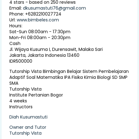
4
stars - based on
250
reviews
Email:
dkusumastuti76@gmail.com
Phone:
+6282210027724
Url:
www.bimbeles.com
Hours:
Sat-Sun 08:00am - 17:30pm
Mon-Fri 08:00am - 20:30pm
Cash
Jl. Wijaya Kusuma I, Durensawit, Malaka Sari
Jakarta
,
Jakarta Indonesia
13460
IDR500000
Tutorship Vista Bimbingan Belajar Sistem Pembelajaran
Adaptif Soal Matematika IPA Fisika Kimia Biologi SD SMP
SMA
Tutorship Vista
Institute Pertanian Bogor
4 weeks
Instructors
Diah Kusumastuti
Owner and Tutor
Tutorship Vista