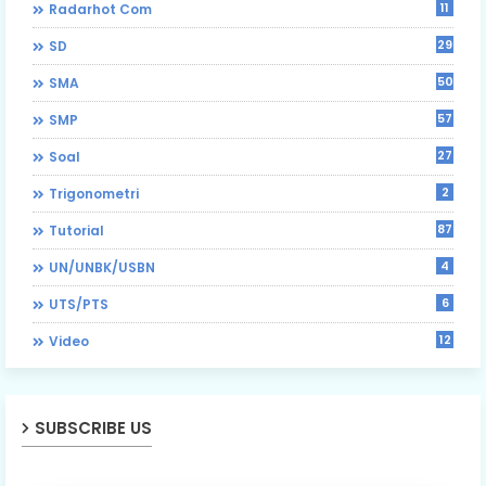
11
Radarhot Com
29
SD
50
SMA
57
SMP
27
Soal
2
Trigonometri
87
Tutorial
4
UN/UNBK/USBN
6
UTS/PTS
12
Video
SUBSCRIBE US