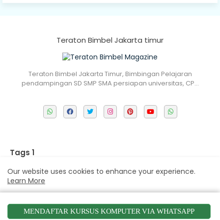
Teraton Bimbel Jakarta timur
Teraton Bimbel Jakarta Timur, Bimbingan Pelajaran
pendampingan SD SMP SMA persiapan universitas, CP…
Tags 1
Sitemap
Our website uses cookies to enhance your experience.
Learn More
about
Matematika
Accept !
MENDAFTAR KURSUS KOMPUTER VIA WHATSAPP
IPA