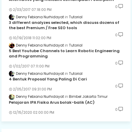
0
2/03/2017 07:18:00 PM
Denny Febiana Nurhidayat
Tutorial
3 different analyzes selected, which discuss dozens of
the best Premium / Free SEO tools
0
10/19/2018 11:02:00 PM
Denny Febiana Nurhidayat
Tutorial
5 Best Youtube Channels to Learn Robotic Engineering
and Programming
0
1/02/2017 07:11:00 PM
Denny Febiana Nurhidayat
Tutorial
4 Bentuk Proposal Yang Paling Di Cari
0
2/05/2017 09:31:00 PM
Denny Febiana Nurhidayat
Bimbel Jakarta Timur
Pelajaran IPA Fisika Arus bolak-balik (AC)
0
12/15/2020 02:00:00 PM