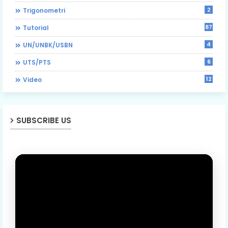
2
Trigonometri
87
Tutorial
4
UN/UNBK/USBN
6
UTS/PTS
12
Video
SUBSCRIBE US