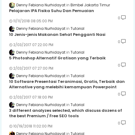
Denny Febiana Nurhidayat
Bimbel Jakarta Timur
Pelajaran IPA Fisika Suhu Dan Pemuaian
0
11/11/2018 08:05:00 PM
Denny Febiana Nurhidayat
Tutorial
10 Jenis-jenis Makanan Sehat Pengganti Nasi
0
2/03/2017 07:22:00 PM
Denny Febiana Nurhidayat
Tutorial
5 Photoshop Alternatif Gratisan yang Terbaik
0
2/03/2017 07:27:00 PM
Denny Febiana Nurhidayat
Tutorial
10 Software Presentasi Teranimasi, Gratis, Terbaik dan
Alternative yang melebihi kemampuan Powerpoint
0
2/03/2017 07:18:00 PM
Denny Febiana Nurhidayat
Tutorial
3 different analyzes selected, which discuss dozens of
the best Premium / Free SEO tools
0
10/19/2018 11:02:00 PM
Denny Febiana Nurhidayat
Tutorial