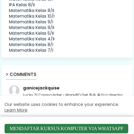
IPA Kelas 8/II
Matematika Kelas 8/II
Matematika Kelas 10/I
Matematika Kelas 9/I
Matematika Kelas 9/II
Matematika Kelas 5/II
Matematika Kelas 4/II
Matematika Kelas 8/I
Matematika Kelas 7/I
COMMENTS
ganicejackquise
Lucky 21 Casino Hotel - MapyRO Get 충주 출장샵 directio...
Our website uses cookies to enhance your experience.
harish sharma
Learn More
Ada Banyak program Akunting di dunia ini, terutama...
Accept !
MENDAFTAR KURSUS KOMPUTER VIA WHATSAPP
parvina