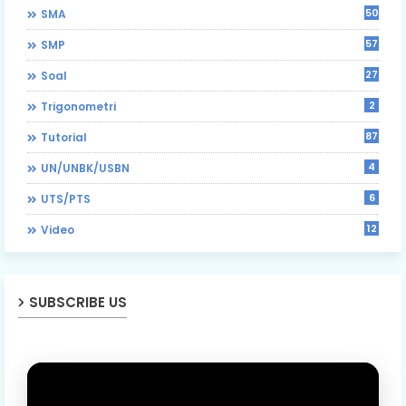
50
SMA
57
SMP
27
Soal
2
Trigonometri
87
Tutorial
4
UN/UNBK/USBN
6
UTS/PTS
12
Video
SUBSCRIBE US