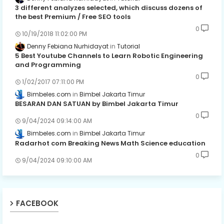
3 different analyzes selected, which discuss dozens of
the best Premium / Free SEO tools
0
10/19/2018 11:02:00 PM
Denny Febiana Nurhidayat
Tutorial
5 Best Youtube Channels to Learn Robotic Engineering
and Programming
0
1/02/2017 07:11:00 PM
Bimbeles.com
Bimbel Jakarta Timur
BESARAN DAN SATUAN by Bimbel Jakarta Timur
0
9/04/2024 09:14:00 AM
Bimbeles.com
Bimbel Jakarta Timur
Radarhot com Breaking News Math Science education
0
9/04/2024 09:10:00 AM
FACEBOOK