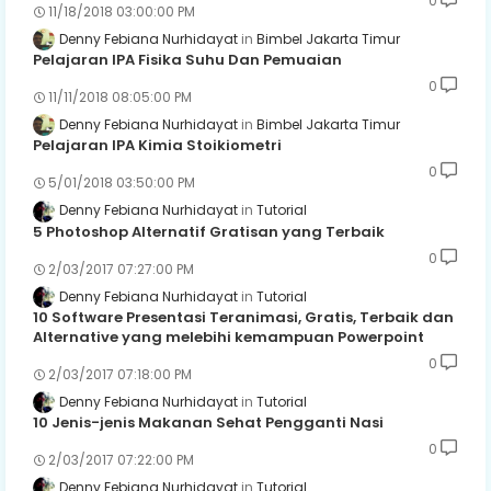
0
11/18/2018 03:00:00 PM
Denny Febiana Nurhidayat
Bimbel Jakarta Timur
Pelajaran IPA Fisika Suhu Dan Pemuaian
0
11/11/2018 08:05:00 PM
Denny Febiana Nurhidayat
Bimbel Jakarta Timur
Pelajaran IPA Kimia Stoikiometri
0
5/01/2018 03:50:00 PM
Denny Febiana Nurhidayat
Tutorial
5 Photoshop Alternatif Gratisan yang Terbaik
0
2/03/2017 07:27:00 PM
Denny Febiana Nurhidayat
Tutorial
10 Software Presentasi Teranimasi, Gratis, Terbaik dan
Alternative yang melebihi kemampuan Powerpoint
0
2/03/2017 07:18:00 PM
Denny Febiana Nurhidayat
Tutorial
10 Jenis-jenis Makanan Sehat Pengganti Nasi
0
2/03/2017 07:22:00 PM
Denny Febiana Nurhidayat
Tutorial