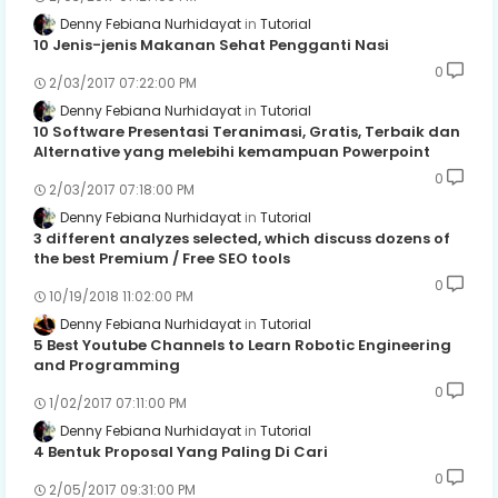
Denny Febiana Nurhidayat
Tutorial
10 Jenis-jenis Makanan Sehat Pengganti Nasi
0
2/03/2017 07:22:00 PM
Denny Febiana Nurhidayat
Tutorial
10 Software Presentasi Teranimasi, Gratis, Terbaik dan
Alternative yang melebihi kemampuan Powerpoint
0
2/03/2017 07:18:00 PM
Denny Febiana Nurhidayat
Tutorial
3 different analyzes selected, which discuss dozens of
the best Premium / Free SEO tools
0
10/19/2018 11:02:00 PM
Denny Febiana Nurhidayat
Tutorial
5 Best Youtube Channels to Learn Robotic Engineering
and Programming
0
1/02/2017 07:11:00 PM
Denny Febiana Nurhidayat
Tutorial
4 Bentuk Proposal Yang Paling Di Cari
0
2/05/2017 09:31:00 PM