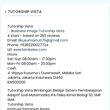
TUTORSHIP VISTA
Tutorship Vista
4
stars - based on
250
reviews
Email:
dkusumastuti76@gmail.com
Phone:
+6282210027724
Url:
www.bimbeles.com
Hours:
Sat-Sun 08:00am - 17:30pm
Mon-Fri 08:00am - 20:30pm
Cash
Jl. Wijaya Kusuma I, Durensawit, Malaka Sari
Jakarta
,
Jakarta Indonesia
13460
IDR500000
Tutorship Vista Bimbingan Belajar Sistem Pembelajaran
Adaptif Soal Matematika IPA Fisika Kimia Biologi SD SMP
SMA
Tutorship Vista
Institute Pertanian Bogor