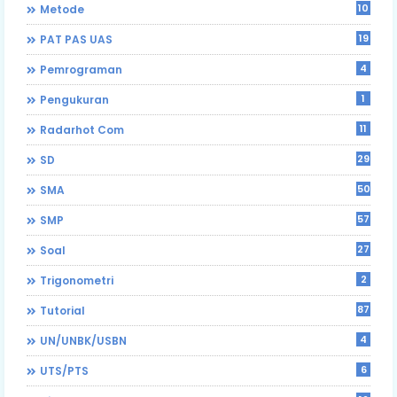
10
Metode
19
PAT PAS UAS
4
Pemrograman
1
Pengukuran
11
Radarhot Com
29
SD
50
SMA
57
SMP
27
Soal
2
Trigonometri
87
Tutorial
4
UN/UNBK/USBN
6
UTS/PTS