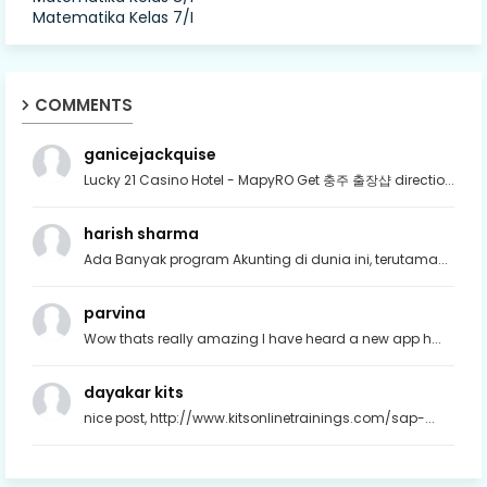
Matematika Kelas 7/I
COMMENTS
ganicejackquise
Lucky 21 Casino Hotel - MapyRO Get 충주 출장샵 directio...
harish sharma
Ada Banyak program Akunting di dunia ini, terutama...
parvina
Wow thats really amazing I have heard a new app h...
dayakar kits
nice post, http://www.kitsonlinetrainings.com/sap-...