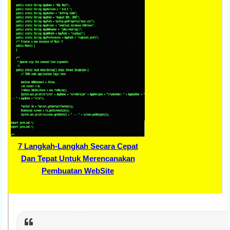
7 Langkah-Langkah Secara Cepat
Dan Tepat Untuk Merencanakan
Pembuatan WebSite