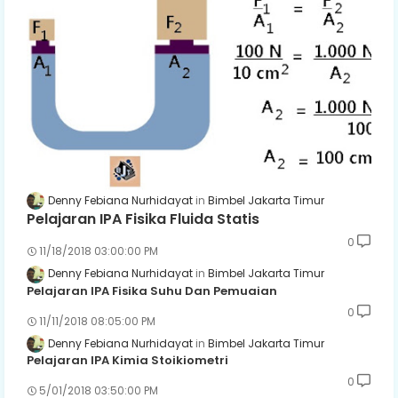
Denny Febiana Nurhidayat
Bimbel Jakarta Timur
Pelajaran IPA Fisika Fluida Statis
0
11/18/2018 03:00:00 PM
Denny Febiana Nurhidayat
Bimbel Jakarta Timur
Pelajaran IPA Fisika Suhu Dan Pemuaian
0
11/11/2018 08:05:00 PM
Denny Febiana Nurhidayat
Bimbel Jakarta Timur
Pelajaran IPA Kimia Stoikiometri
0
5/01/2018 03:50:00 PM