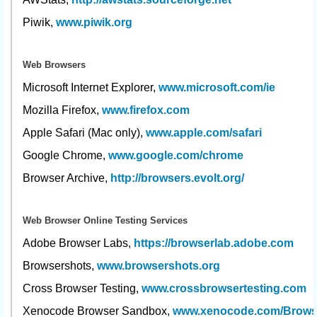
Piwik,
www.piwik.org
Web Browsers
Microsoft Internet Explorer,
www.microsoft.com/ie
Mozilla Firefox,
www.firefox.com
Apple Safari (Mac only),
www.apple.com/safari
Google Chrome,
www.google.com/chrome
Browser Archive,
http://browsers.evolt.org/
Web Browser Online Testing Services
Adobe Browser Labs,
https://browserlab.adobe.com
Browsershots,
www.browsershots.org
Cross Browser Testing,
www.crossbrowsertesting.com
Xenocode Browser Sandbox,
www.xenocode.com/Brows