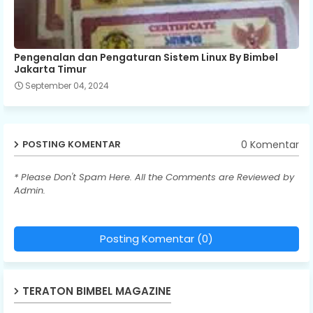
Pengenalan dan Pengaturan Sistem Linux By Bimbel
Jakarta Timur
September 04, 2024
0 Komentar
POSTING KOMENTAR
* Please Don't Spam Here. All the Comments are Reviewed by
Admin.
Posting Komentar (0)
TERATON BIMBEL MAGAZINE