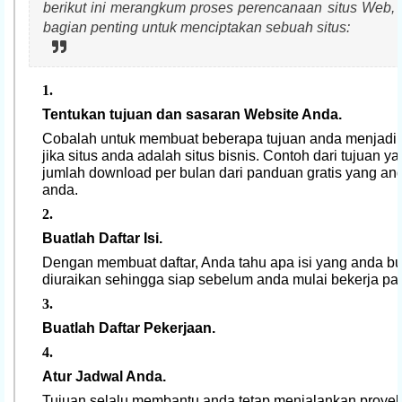
berikut ini merangkum proses perencanaan situs Web, 
bagian penting untuk menciptakan sebuah situs:
Tentukan tujuan dan sasaran Website Anda.
Cobalah untuk membuat beberapa tujuan anda menjadi t
jika situs anda adalah situs bisnis. Contoh dari tujuan y
jumlah download per bulan dari panduan gratis yang and
anda.
Buatlah Daftar Isi.
Dengan membuat daftar, Anda tahu apa isi yang anda b
diuraikan sehingga siap sebelum anda mulai bekerja pa
Buatlah Daftar Pekerjaan.
Atur Jadwal Anda.
Tujuan selalu membantu anda tetap menjalankan proyek