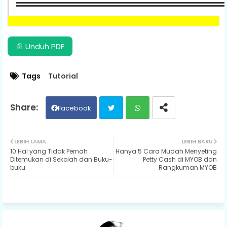
📄 Unduh PDF
Tags
Tutorial
Facebook
Twit
Wh
LEBIH LAMA
LEBIH BARU
10 Hal yang Tidak Pernah
Hanya 5 Cara Mudah Menyeting
ter
ats
Ditemukan di Sekolah dan Buku-
Petty Cash di MYOB dan
buku
Rangkuman MYOB
ap
p