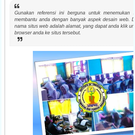
Gunakan referensi ini berguna untuk menemukan 
membantu anda dengan banyak aspek desain web. Di
nama situs web adalah alamat, yang dapat anda klik u
browser anda ke situs tersebut.