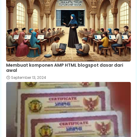
Membuat komponen AMP HTML blogspot dasar dari
awal
September 13, 2024