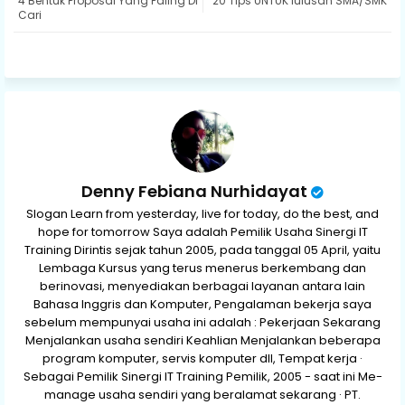
4 Bentuk Proposal Yang Paling Di
20 Tips UNTUK lulusan SMA/SMK
ter
ats
Cari
ap
p
Denny Febiana Nurhidayat
Slogan Learn from yesterday, live for today, do the best, and
hope for tomorrow Saya adalah Pemilik Usaha Sinergi IT
Training Dirintis sejak tahun 2005, pada tanggal 05 April, yaitu
Lembaga Kursus yang terus menerus berkembang dan
berinovasi, menyediakan berbagai layanan antara lain
Bahasa Inggris dan Komputer, Pengalaman bekerja saya
sebelum mempunyai usaha ini adalah : Pekerjaan Sekarang
Menjalankan usaha sendiri Keahlian Menjalankan beberapa
program komputer, servis komputer dll, Tempat kerja ·
Sebagai Pemilik Sinergi IT Training Pemilik, 2005 - saat ini Me-
manage usaha sendiri yang beralamat sekarang · PT.