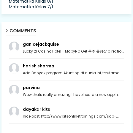
Matematika Kelas 8/I
Matematika Kelas 7/I
COMMENTS
ganicejackquise
Lucky 21 Casino Hotel - MapyRO Get 충주 출장샵 directio...
harish sharma
Ada Banyak program Akunting di dunia ini, terutama...
parvina
Wow thats really amazing I have heard a new app h...
dayakar kits
nice post, http://www.kitsonlinetrainings.com/sap-...