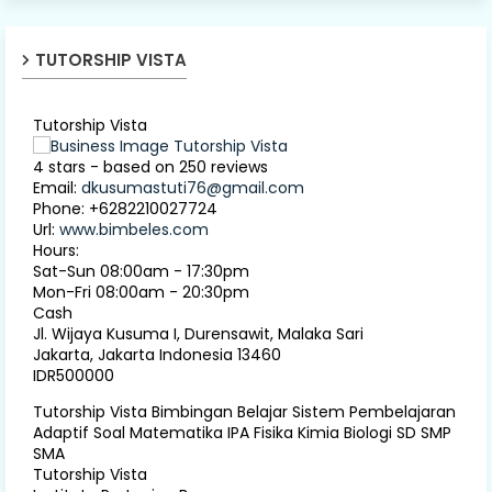
TUTORSHIP VISTA
Tutorship Vista
4
stars - based on
250
reviews
Email:
dkusumastuti76@gmail.com
Phone:
+6282210027724
Url:
www.bimbeles.com
Hours:
Sat-Sun 08:00am - 17:30pm
Mon-Fri 08:00am - 20:30pm
Cash
Jl. Wijaya Kusuma I, Durensawit, Malaka Sari
Jakarta
,
Jakarta Indonesia
13460
IDR500000
Tutorship Vista Bimbingan Belajar Sistem Pembelajaran
Adaptif Soal Matematika IPA Fisika Kimia Biologi SD SMP
SMA
Tutorship Vista