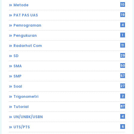
10
Metode
19
PAT PAS UAS
4
Pemrograman
1
Pengukuran
11
Radarhot Com
29
SD
50
SMA
57
SMP
27
Soal
2
Trigonometri
87
Tutorial
4
UN/UNBK/USBN
6
UTS/PTS