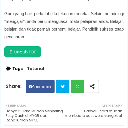
Guru yang baik perlu tahu ketekunan mereka. Selain metodologi
"mengajar", anda perlu menguasai mata pelajaran anda. Belajar,
belajar, dan tidak pernah berhenti belajar. Pendidik sukses tetap
penasaran.
📄 Unduh PDF
Tags
Tutorial
Facebook
Twit
Wh
LEBIH LAMA
LEBIH BARU
Hanya 5 Cara Mudah Menyeting
Hanya 3 cara mudah
ter
ats
Petty Cash di MYOB dan
membuatb password yang kuat
Rangkuman MYOB
ap