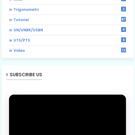
2
Trigonometri
87
Tutorial
4
UN/UNBK/USBN
6
UTS/PTS
12
Video
SUBSCRIBE US