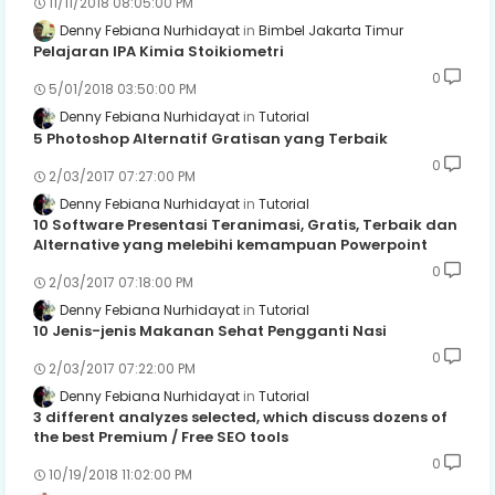
11/11/2018 08:05:00 PM
Denny Febiana Nurhidayat
Bimbel Jakarta Timur
Pelajaran IPA Kimia Stoikiometri
0
5/01/2018 03:50:00 PM
Denny Febiana Nurhidayat
Tutorial
5 Photoshop Alternatif Gratisan yang Terbaik
0
2/03/2017 07:27:00 PM
Denny Febiana Nurhidayat
Tutorial
10 Software Presentasi Teranimasi, Gratis, Terbaik dan
Alternative yang melebihi kemampuan Powerpoint
0
2/03/2017 07:18:00 PM
Denny Febiana Nurhidayat
Tutorial
10 Jenis-jenis Makanan Sehat Pengganti Nasi
0
2/03/2017 07:22:00 PM
Denny Febiana Nurhidayat
Tutorial
3 different analyzes selected, which discuss dozens of
the best Premium / Free SEO tools
0
10/19/2018 11:02:00 PM