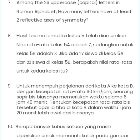
7.
Among the 26 uppercase (capital) letters in
Roman Alphabet, How many letters have at least
2 reflective axes of symmetry?
8.
Hasil tes matematika kelas 5 telah diumumkan.
Nilai rata-rata kelas 5A adalah
, sedangkan untuk
7
kelas 5B adalah
. Jika ada
siswa di kelas 5A
8
27
dan
siswa di kelas 5B, berapakah nilai rata-rata
23
untuk kedua kelas itu?
9.
Untuk menempuh perjalanan dari kota A ke kota B,
dengan kecepatan rata-rata 60 km/jam, seorang
sopir bis biasanya memerlukan waktu selama 6
jam 40 menit. Tentukan kecepatan rata-rata bis
tersebut agar ia tiba di kota B dalam waktu 1 jam
20 menit lebih awal dari biasanya.
10.
Berapa banyak kubus satuan yang masih
diperlukan untuk memenuhi kotak pada gambar