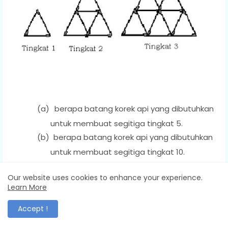
(a)
berapa batang korek api yang dibutuhkan
untuk membuat segitiga tingkat 5.
(b)
berapa batang korek api yang dibutuhkan
untuk membuat segitiga tingkat 10.
Our website uses cookies to enhance your experience.
39.
the theater stores 100 chairs. Of those chairs, 50
Learn More
are red and the other are black.
Accept !
For a show, the organizer wants to place some
chairs in 8 rows, of 8 chairs each of other. Any red