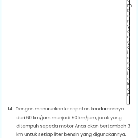
m
b
a
r
y
a
n
g
d
i
s
e
d
i
a
k
a
n
14.
Dengan menurunkan kecepatan kendaraannya
dari 60 km/jam menjadi 50 km/jam, jarak yang
ditempuh sepeda motor Anas akan bertambah 3
km untuk setiap liter bensin yang digunakannya.