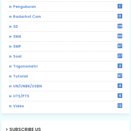
1
Pengukuran
11
Radarhot Com
29
SD
50
SMA
57
SMP
27
Soal
2
Trigonometri
87
Tutorial
4
UN/UNBK/USBN
6
UTS/PTS
12
Video
SUBSCRIBE US