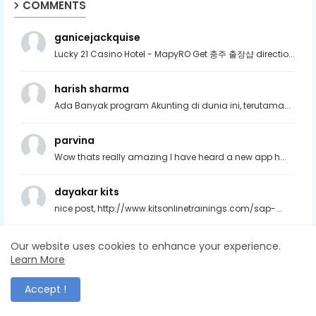
COMMENTS
ganicejackquise
Lucky 21 Casino Hotel - MapyRO Get 충주 출장샵 directio...
harish sharma
Ada Banyak program Akunting di dunia ini, terutama...
parvina
Wow thats really amazing I have heard a new app h...
dayakar kits
nice post, http://www.kitsonlinetrainings.com/sap-...
Our website uses cookies to enhance your experience.
Learn More
TUTORSHIP VISTA
Accept !