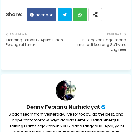
Facebook
Twit
Wh
LEBIH LAMA
LEBIH BARU
Trending Terbaru 7 Aplikasi dan
10 Langkah Bagaimana
ter
ats
Perangkat Lunak
menjadi Seorang Software
Engineer
ap
p
Denny Febiana Nurhidayat
Slogan Learn from yesterday, live for today, do the best, and
hope for tomorrow Saya adalah Pemilik Usaha Sinergi IT
Training Dirintis sejak tahun 2005, pada tanggal 05 April, yaitu
Lembaga Kursus yang terus menerus berkembang dan