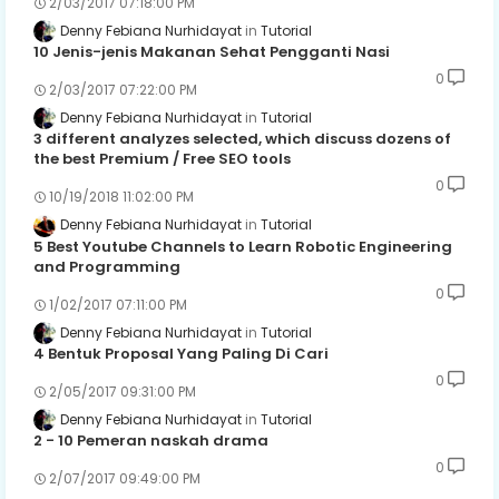
2/03/2017 07:18:00 PM
Denny Febiana Nurhidayat
Tutorial
10 Jenis-jenis Makanan Sehat Pengganti Nasi
0
2/03/2017 07:22:00 PM
Denny Febiana Nurhidayat
Tutorial
3 different analyzes selected, which discuss dozens of
the best Premium / Free SEO tools
0
10/19/2018 11:02:00 PM
Denny Febiana Nurhidayat
Tutorial
5 Best Youtube Channels to Learn Robotic Engineering
and Programming
0
1/02/2017 07:11:00 PM
Denny Febiana Nurhidayat
Tutorial
4 Bentuk Proposal Yang Paling Di Cari
0
2/05/2017 09:31:00 PM
Denny Febiana Nurhidayat
Tutorial
2 - 10 Pemeran naskah drama
0
2/07/2017 09:49:00 PM