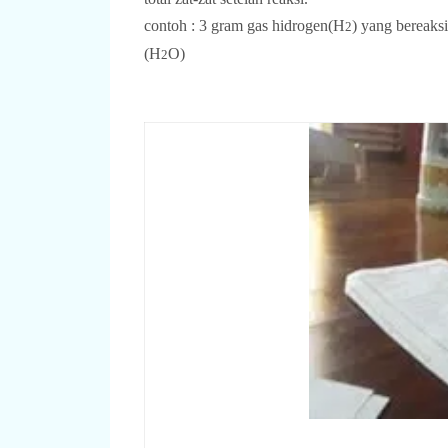
contoh : 3 gram gas hidrogen(H
) yang bereaks
2
(H
O)
2