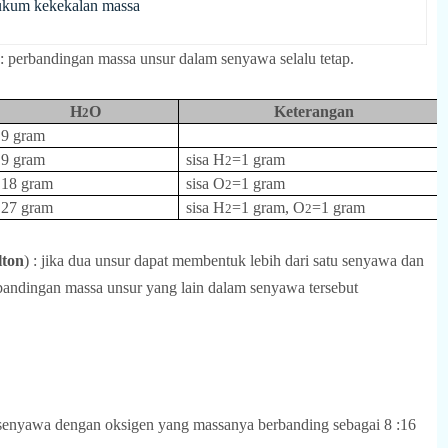
kum kekekalan massa
 : perbandingan massa unsur dalam senyawa selalu tetap.
H
O
Keterangan
2
9 gram
9 gram
sisa H
=1 gram
2
18 gram
sisa O
=1 gram
2
27 gram
sisa H
=1 gram, O
=1 gram
2
2
ton
) : jika dua unsur dapat membentuk lebih dari satu senyawa dan
erbandingan massa unsur yang lain dalam senyawa tersebut
senyawa dengan oksigen yang massanya berbanding sebagai 8 :16