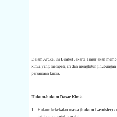
Dalam Artikel ini Bimbel Jakarta Timur akan mem
kimia yang mempelajari dan menghitung hubungan kua
persamaan kimia.
Hukum-hukum Dasar Kimia
1.
Hukum kekekalan massa (
hukum Lavoisier
) :
total zat-zat setelah reaksi.