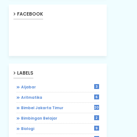
FACEBOOK
LABELS
3
Aljabar
6
Aritmatika
203
Bimbel Jakarta Timur
2
Bimbingan Belajar
9
Biologi