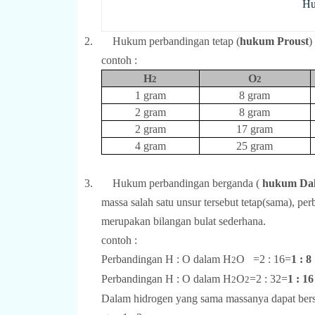
Hu
2.
Hukum perbandingan tetap (
hukum Proust
)
contoh :
H
O
2
2
1 gram
8 gram
2 gram
8 gram
2 gram
17 gram
4 gram
25 gram
3.
Hukum perbandingan berganda (
hukum Dal
massa salah satu unsur tersebut tetap(sama), p
merupakan bilangan bulat sederhana.
contoh :
Perbandingan H : O dalam H
O
=2 : 16=
1 : 8
2
Perbandingan H : O dalam H
O
=2 : 32=
1 : 16
2
2
Dalam hidrogen yang sama massanya dapat ber