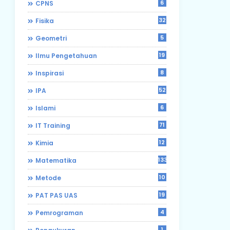
6
CPNS
32
Fisika
5
Geometri
19
Ilmu Pengetahuan
8
Inspirasi
52
IPA
6
Islami
71
IT Training
12
Kimia
133
Matematika
10
Metode
19
PAT PAS UAS
4
Pemrograman
1