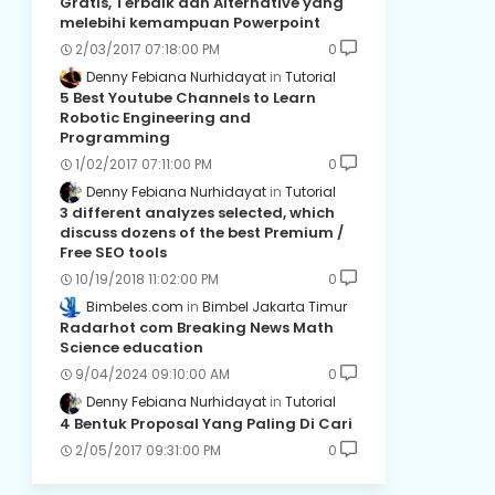
Gratis, Terbaik dan Alternative yang
melebihi kemampuan Powerpoint
2/03/2017 07:18:00 PM
0
Denny Febiana Nurhidayat
Tutorial
5 Best Youtube Channels to Learn
Robotic Engineering and
Programming
1/02/2017 07:11:00 PM
0
Denny Febiana Nurhidayat
Tutorial
3 different analyzes selected, which
discuss dozens of the best Premium /
Free SEO tools
10/19/2018 11:02:00 PM
0
Bimbeles.com
Bimbel Jakarta Timur
Radarhot com Breaking News Math
Science education
9/04/2024 09:10:00 AM
0
Denny Febiana Nurhidayat
Tutorial
4 Bentuk Proposal Yang Paling Di Cari
2/05/2017 09:31:00 PM
0