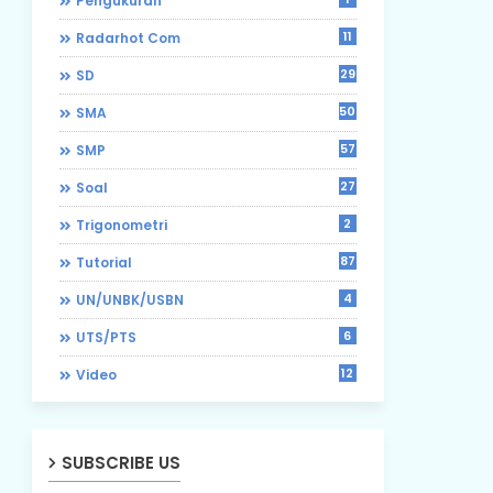
Pengukuran
11
Radarhot Com
29
SD
50
SMA
57
SMP
27
Soal
2
Trigonometri
87
Tutorial
4
UN/UNBK/USBN
6
UTS/PTS
12
Video
SUBSCRIBE US