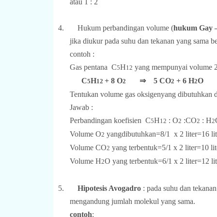
atau 1 : 2
4.
Hukum perbandingan volume (
hukum Gay 
jika diukur pada suhu dan tekanan yang sama be
contoh :
Gas pentana
C
H
yang mempunyai volume 2 l
5
12
C
H
+ 8 O
⇒
5 CO
+ 6 H
O
5
12
2
2
2
Tentukan volume gas oksigenyang dibutuhkan da
Jawab :
Perbandingan koefisien
C
H
: O
:CO
: H
5
12
2
2
2
Volume O
yangdibutuhkan=8/1
x 2 liter=16 li
2
Volume CO
yang terbentuk=
5/1
x 2 liter=10 lit
2
Volume H
O yang terbentuk=
6/1
x 2 liter=12 li
2
5.
Hipotesis Avogadro
: pada suhu dan tekana
mengandung jumlah molekul yang sama.
contoh
: