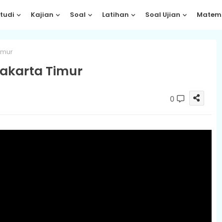
tudi
Kajian
Soal
Latihan
Soal Ujian
Matem
imur
Jakarta Timur
0