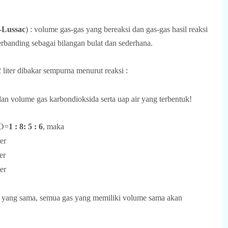
–Lussac
) : volume gas-gas yang bereaksi dan gas-gas hasil reaksi
rbanding sebagai bilangan bulat dan sederhana.
iter dibakar sempurna menurut reaksi :
n volume gas karbondioksida serta uap air yang terbentuk!
O=
1 : 8: 5 : 6
, maka
ter
er
ter
n yang sama, semua gas yang memiliki volume sama akan