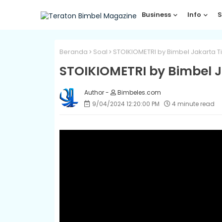
Business
Info
S
Beranda
Soal
STOIKIOMETRI by Bimbel Jakarta T
STOIKIOMETRI by Bimbel 
Bimbeles.com
9/04/2024 12:20:00 PM
4 minute read